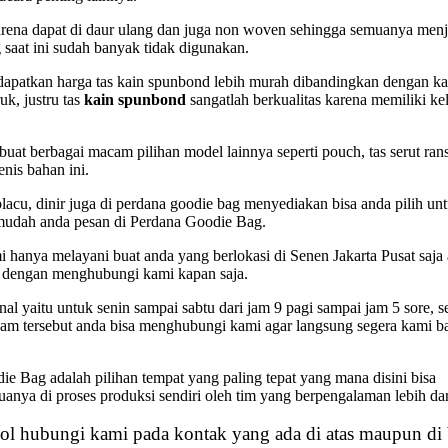
rena dapat di daur ulang dan juga non woven sehingga semuanya menj
 saat ini sudah banyak tidak digunakan.
ndapatkan harga tas kain spunbond lebih murah dibandingkan dengan ka
k, justru tas
kain spunbond
sangatlah berkualitas karena memiliki kel
buat berbagai macam pilihan model lainnya seperti pouch, tas serut ran
nis bahan ini.
lacu, dinir juga di perdana goodie bag menyediakan bisa anda pilih un
mudah anda pesan di Perdana Goodie Bag.
hanya melayani buat anda yang berlokasi di Senen Jakarta Pusat saja 
h dengan menghubungi kami kapan saja.
al yaitu untuk senin sampai sabtu dari jam 9 pagi sampai jam 5 sore, 
 jam tersebut anda bisa menghubungi kami agar langsung segera kami b
 Bag adalah pilihan tempat yang paling tepat yang mana disini bisa
nya di proses produksi sendiri oleh tim yang berpengalaman lebih dar
ol hubungi kami pada kontak yang ada di atas maupun di