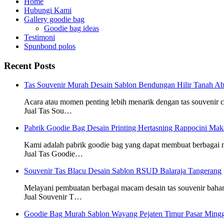
Home
Hubungi Kami
Gallery goodie bag
Goodie bag ideas
Testimoni
Spunbond polos
Recent Posts
Tas Souvenir Murah Desain Sablon Bendungan Hilir Tanah Ab
Acara atau momen penting lebih menarik dengan tas souvenir
Jual Tas Sou…
Pabrik Goodie Bag Desain Printing Hertasning Rappocini Mak
Kami adalah pabrik goodie bag yang dapat membuat berbagai
Jual Tas Goodie…
Souvenir Tas Blacu Desain Sablon RSUD Balaraja Tangerang
Melayani pembuatan berbagai macam desain tas souvenir baha
Jual Souvenir T…
Goodie Bag Murah Sablon Wayang Pejaten Timur Pasar Mingg