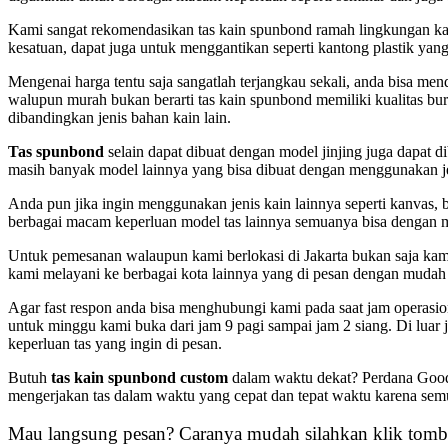
Kami sangat rekomendasikan tas kain spunbond ramah lingkungan ka
kesatuan, dapat juga untuk menggantikan seperti kantong plastik yang
Mengenai harga tentu saja sangatlah terjangkau sekali, anda bisa me
walupun murah bukan berarti tas kain spunbond memiliki kualitas buru
dibandingkan jenis bahan kain lain.
Tas spunbond
selain dapat dibuat dengan model jinjing juga dapat di
masih banyak model lainnya yang bisa dibuat dengan menggunakan je
Anda pun jika ingin menggunakan jenis kain lainnya seperti kanvas, b
berbagai macam keperluan model tas lainnya semuanya bisa dengan 
Untuk pemesanan walaupun kami berlokasi di Jakarta bukan saja kami 
kami melayani ke berbagai kota lainnya yang di pesan dengan muda
Agar fast respon anda bisa menghubungi kami pada saat jam operasion
untuk minggu kami buka dari jam 9 pagi sampai jam 2 siang. Di luar
keperluan tas yang ingin di pesan.
Butuh
tas kain spunbond custom
dalam waktu dekat? Perdana Goodie
mengerjakan tas dalam waktu yang cepat dan tepat waktu karena semua
Mau langsung pesan? Caranya mudah silahkan klik tomb