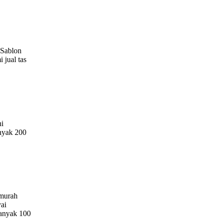
 Sablon
 jual tas
ni
nyak 200
murah
ai
banyak 100