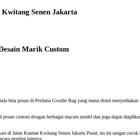
 Kwitang Senen Jakarta
Desain Marik Custom
nda bisa pesan di Perdana Goodie Bag yang mana disini menyediakan k
i pesan custom dengan berbagai macam model dan juga dapat diaplika
okasi di Jalan Kramat Kwitang Senen Jakarta Pusat, tas ini sangat cocok
cara penting lainnya.