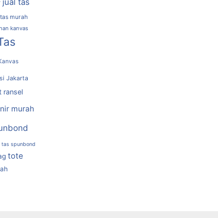
jual tas
r
 tas murah
ahan kanvas
Tas
Kanvas
si Jakarta
t ransel
nir murah
unbond
tas spunbond
tote
ag
rah