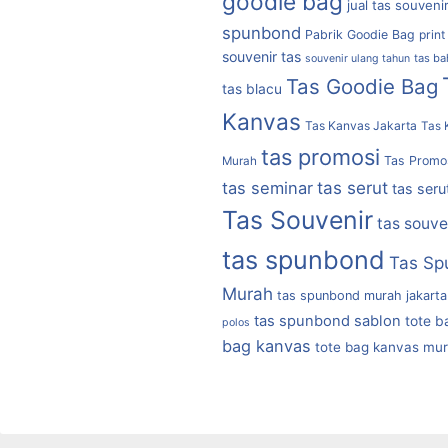
goodie bag
jual tas souveni
spunbond
Pabrik Goodie Bag
print
souvenir tas
tas b
souvenir ulang tahun
Tas Goodie Bag
tas blacu
Kanvas
Tas Kanvas Jakarta
Tas 
tas promosi
Tas Promo
Murah
tas serut
tas seminar
tas seru
Tas Souvenir
tas souve
tas spunbond
Tas Sp
Murah
tas spunbond murah jakarta
tas spunbond sablon
tote b
polos
bag kanvas
tote bag kanvas mu