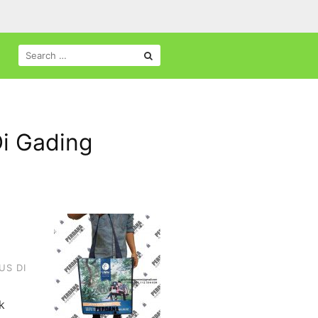
SEARCH
FOR:
i Gading
US DI
k