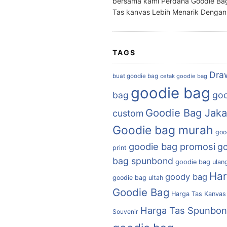
bersama kami Perdana Goodie Ba
Tas kanvas Lebih Menarik Denga
TAGS
Dra
buat goodie bag
cetak goodie bag
goodie bag
bag
goo
Goodie Bag Jaka
custom
Goodie bag murah
goo
goodie bag promosi
g
print
bag spunbond
goodie bag ulan
Ha
goody bag
goodie bag ultah
Goodie Bag
Harga Tas Kanvas
Harga Tas Spunbo
Souvenir