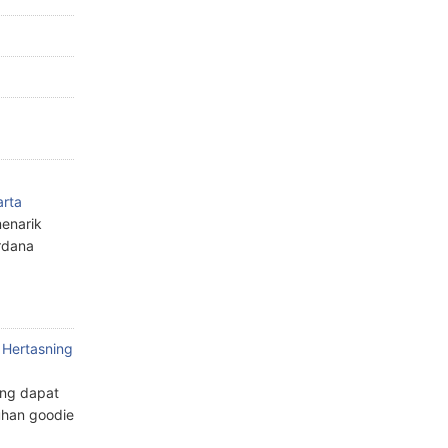
arta
enarik
rdana
 Hertasning
ang dapat
han goodie