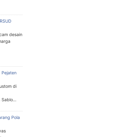
n RSUD
cam desain
harga
 Pejaten
custom di
n Sablo…
arang Pola
a
vas