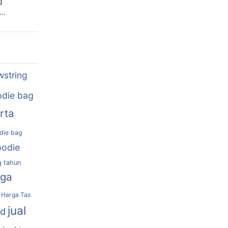
g
n…
wstring
die bag
rta
die bag
oodie
g tahun
rga
Harga Tas
jual
nd