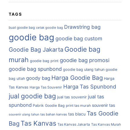
TAGS
Drawstring bag
buat goodie bag
cetak goodie bag
goodie bag
goodie bag custom
Goodie bag
Goodie Bag Jakarta
murah
goodie bag promosi
goodie bag print
goodie bag spunbond
goodie bag ulang tahun
goodie
Harga Goodie Bag
goody bag
bag ultah
Harga
Harga Tas Spunbond
Tas Kanvas
Harga Tas Souvenir
jual goodie bag
jual tas
jual tas souvenir
spunbond
souvenir tas
Pabrik Goodie Bag
print tas murah
Tas Goodie
tas blacu
tas bahan kanvas
souvenir ulang tahun
Tas Kanvas
Bag
Tas Kanvas Jakarta
Tas Kanvas Murah