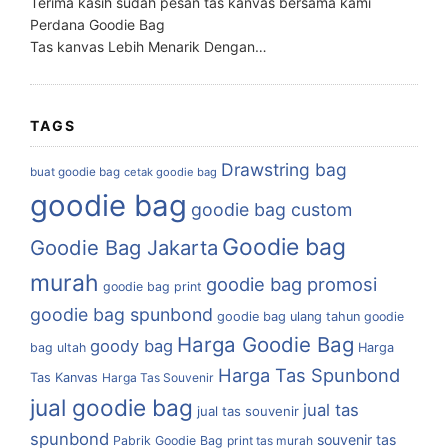
Terima kasih sudah pesan tas kanvas bersama kami
Perdana Goodie Bag
Tas kanvas Lebih Menarik Dengan…
TAGS
Drawstring bag
buat goodie bag
cetak goodie bag
goodie bag
goodie bag custom
Goodie bag
Goodie Bag Jakarta
murah
goodie bag promosi
goodie bag print
goodie bag spunbond
goodie bag ulang tahun
goodie
Harga Goodie Bag
goody bag
bag ultah
Harga
Harga Tas Spunbond
Tas Kanvas
Harga Tas Souvenir
jual goodie bag
jual tas
jual tas souvenir
spunbond
souvenir tas
Pabrik Goodie Bag
print tas murah