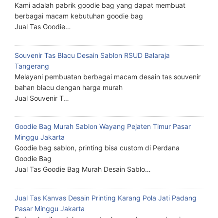
Kami adalah pabrik goodie bag yang dapat membuat
berbagai macam kebutuhan goodie bag
Jual Tas Goodie…
Souvenir Tas Blacu Desain Sablon RSUD Balaraja
Tangerang
Melayani pembuatan berbagai macam desain tas souvenir
bahan blacu dengan harga murah
Jual Souvenir T…
Goodie Bag Murah Sablon Wayang Pejaten Timur Pasar
Minggu Jakarta
Goodie bag sablon, printing bisa custom di Perdana
Goodie Bag
Jual Tas Goodie Bag Murah Desain Sablo…
Jual Tas Kanvas Desain Printing Karang Pola Jati Padang
Pasar Minggu Jakarta