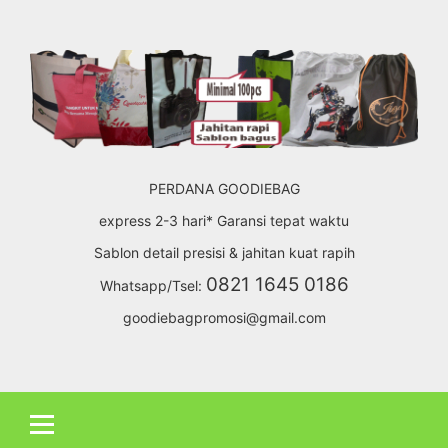
Skip
to
content
PERDANA GOODIEBAG
express 2-3 hari* Garansi tepat waktu
Sablon detail presisi & jahitan kuat rapih
0821 1645 0186
Whatsapp/Tsel:
goodiebagpromosi@gmail.com