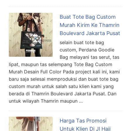
Buat Tote Bag Custom
Murah Kirim Ke Thamrin
Boulevard Jakarta Pusat
selain buat tote bag
custom, Perdana Goodie
Bag melayani tas serut, tas
lipat, maupun tas selempang Tote Bag Custom
Murah Desain Full Color Pada project kali ini, kami
baru saja selesai memproduksi dan buat tote bag
custom murah untuk salah satu klien kami yang
berada di Thamrin Boulevard Jakarta Pusat. Dan
untuk wilayah Thamrin maupun …
Harga Tas Promosi
Untuk Klien Di Jl Haji