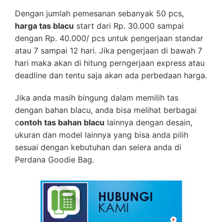
Dengan jumlah pemesanan sebanyak 50 pcs,
harga tas blacu
start dari Rp. 30.000 sampai
dengan Rp. 40.000/ pcs untuk pengerjaan standar
atau 7 sampai 12 hari. Jika pengerjaan di bawah 7
hari maka akan di hitung perngerjaan express atau
deadline dan tentu saja akan ada perbedaan harga.
Jika anda masih bingung dalam memilih tas
dengan bahan blacu, anda bisa melihat berbagai
c
ontoh tas bahan blacu
lainnya dengan desain,
ukuran dan model lainnya yang bisa anda pilih
sesuai dengan kebutuhan dan selera anda di
Perdana Goodie Bag.