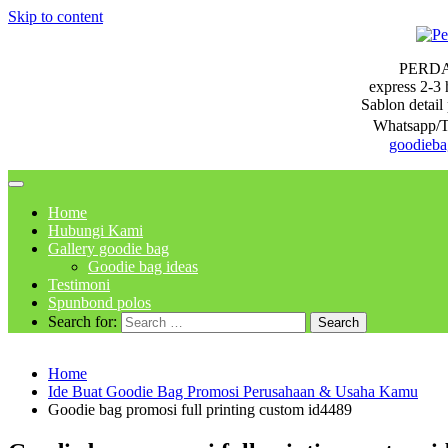
Skip to content
PERD
express 2-3 
Sablon detail 
Whatsapp/T
goodieb
Home
Hubungi Kami
Gallery goodie bag
Goodie bag ideas
Testimoni
Spunbond polos
Search for:
Home
Ide Buat Goodie Bag Promosi Perusahaan & Usaha Kamu
Goodie bag promosi full printing custom id4489