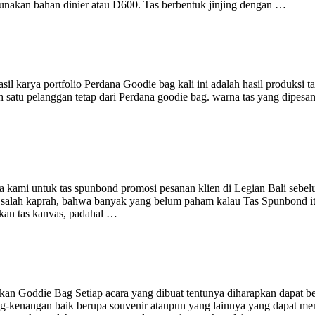
nakan bahan dinier atau D600. Tas berbentuk jinjing dengan …
il karya portfolio Perdana Goodie bag kali ini adalah hasil produksi t
h satu pelanggan tetap dari Perdana goodie bag. warna tas yang dipesan
a kami untuk tas spunbond promosi pesanan klien di Legian Bali sebe
k salah kaprah, bahwa banyak yang belum paham kalau Tas Spunbond i
kan tas kanvas, padahal …
 Goddie Bag Setiap acara yang dibuat tentunya diharapkan dapat be
ng-kenangan baik berupa souvenir ataupun yang lainnya yang dapat me