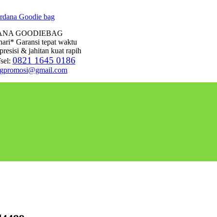
ANA GOODIEBAG
hari* Garansi tepat waktu
presisi & jahitan kuat rapih
0821 1645 0186
sel:
agpromosi@gmail.com