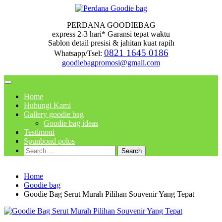
Skip
to
PERDANA GOODIEBAG
content
express 2-3 hari* Garansi tepat waktu
Sablon detail presisi & jahitan kuat rapih
0821 1645 0186
Whatsapp/Tsel:
goodiebagpromosi@gmail.com
Home
Hubungi Kami
Gallery goodie bag
Goodie bag ideas
Testimoni
Spunbond polos
Search
for:
Home
Goodie bag
Goodie Bag Serut Murah Pilihan Souvenir Yang Tepat