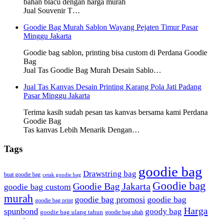
bahan blacu dengan harga murah
Jual Souvenir T…
Goodie Bag Murah Sablon Wayang Pejaten Timur Pasar
Minggu Jakarta
Goodie bag sablon, printing bisa custom di Perdana Goodie
Bag
Jual Tas Goodie Bag Murah Desain Sablo…
Jual Tas Kanvas Desain Printing Karang Pola Jati Padang
Pasar Minggu Jakarta
Terima kasih sudah pesan tas kanvas bersama kami Perdana
Goodie Bag
Tas kanvas Lebih Menarik Dengan…
Tags
goodie bag
Drawstring bag
buat goodie bag
cetak goodie bag
Goodie bag
Goodie Bag Jakarta
goodie bag custom
murah
goodie bag promosi
goodie bag
goodie bag print
Harga
spunbond
goody bag
goodie bag ulang tahun
goodie bag ultah