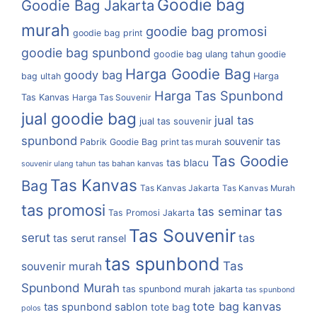
Goodie bag
Goodie Bag Jakarta
murah
goodie bag promosi
goodie bag print
goodie bag spunbond
goodie bag ulang tahun
goodie
Harga Goodie Bag
goody bag
bag ultah
Harga
Harga Tas Spunbond
Tas Kanvas
Harga Tas Souvenir
jual goodie bag
jual tas
jual tas souvenir
spunbond
souvenir tas
Pabrik Goodie Bag
print tas murah
Tas Goodie
tas blacu
tas bahan kanvas
souvenir ulang tahun
Tas Kanvas
Bag
Tas Kanvas Jakarta
Tas Kanvas Murah
tas promosi
tas
tas seminar
Tas Promosi Jakarta
Tas Souvenir
serut
tas
tas serut ransel
tas spunbond
Tas
souvenir murah
Spunbond Murah
tas spunbond murah jakarta
tas spunbond
tote bag kanvas
tas spunbond sablon
tote bag
polos