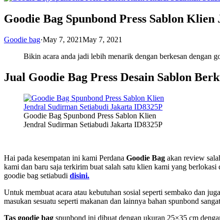
Goodie Bag Spunbond Press Sablon Klien 
Goodie bag
·
May 7, 2021
May 7, 2021
Bikin acara anda jadi lebih menarik dengan berkesan dengan go
Jual Goodie Bag Press Desain Sablon Berk
Goodie Bag Spunbond Press Sablon Klien
Jendral Sudirman Setiabudi Jakarta ID8325P
Hai pada kesempatan ini kami Perdana
Goodie Bag
akan review salah
kami dan baru saja terkirim buat salah satu klien kami yang berlokasi
goodie bag setiabudi
disini.
Untuk membuat acara atau kebutuhan sosial seperti sembako dan jug
masukan sesuatu seperti makanan dan lainnya bahan spunbond sanga
Tas goodie bag
spunbond ini dibuat dengan ukuran 25×35 cm dengan 