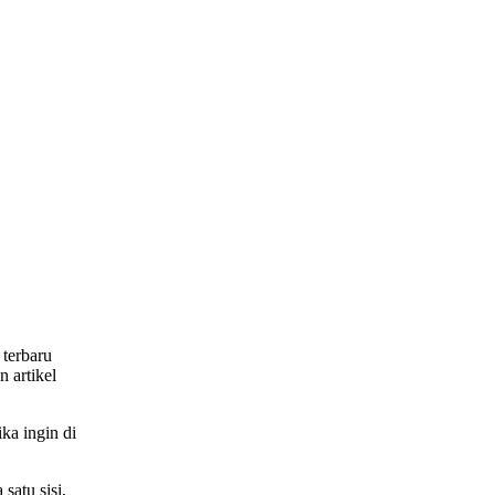
 terbaru
n artikel
ika ingin di
atu sisi,