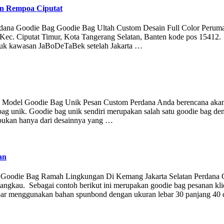
an Rempoa Ciputat
 Perdana Goodie Bag Goodie Bag Ultah Custom Desain Full Color Perum
Kec. Ciputat Timur, Kota Tangerang Selatan, Banten kode pos 15412
 untuk kawasan JaBoDeTaBek setelah Jakarta …
ana Model Goodie Bag Unik Pesan Custom Perdana Anda berencana aka
ag unik. Goodie bag unik sendiri merupakan salah satu goodie bag de
bukan hanya dari desainnya yang …
an
 Goodie Bag Ramah Lingkungan Di Kemang Jakarta Selatan Perdana
angkau. Sebagai contoh berikut ini merupakan goodie bag pesanan kli
ambar menggunakan bahan spunbond dengan ukuran lebar 30 panjang 40 