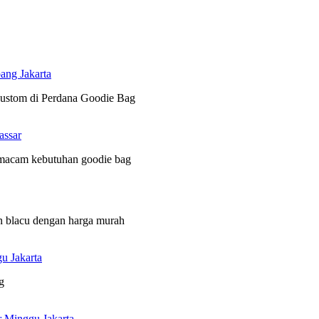
ang Jakarta
 custom di Perdana Goodie Bag
assar
 macam kebutuhan goodie bag
n blacu dengan harga murah
u Jakarta
g
r Minggu Jakarta