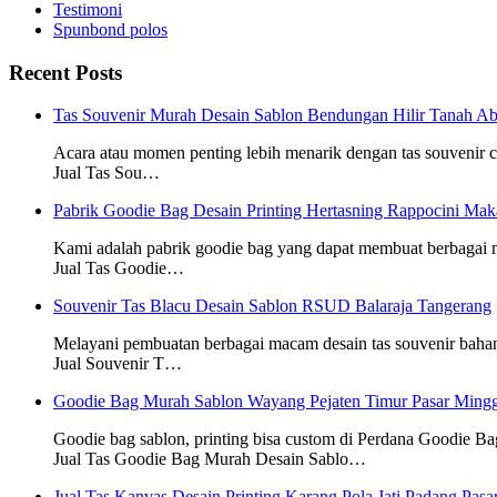
Testimoni
Spunbond polos
Recent Posts
Tas Souvenir Murah Desain Sablon Bendungan Hilir Tanah Ab
Acara atau momen penting lebih menarik dengan tas souvenir
Jual Tas Sou…
Pabrik Goodie Bag Desain Printing Hertasning Rappocini Mak
Kami adalah pabrik goodie bag yang dapat membuat berbagai
Jual Tas Goodie…
Souvenir Tas Blacu Desain Sablon RSUD Balaraja Tangerang
Melayani pembuatan berbagai macam desain tas souvenir baha
Jual Souvenir T…
Goodie Bag Murah Sablon Wayang Pejaten Timur Pasar Mingg
Goodie bag sablon, printing bisa custom di Perdana Goodie Ba
Jual Tas Goodie Bag Murah Desain Sablo…
Jual Tas Kanvas Desain Printing Karang Pola Jati Padang Pasa