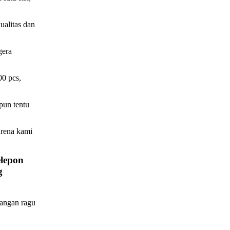
ualitas dan
gera
00 pcs,
pun tentu
karena kami
elepon
g
jangan ragu