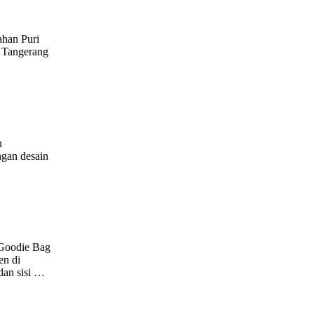
ahan Puri
. Tangerang
n
ngan desain
 Goodie Bag
en di
dan sisi …