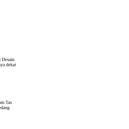
t Desain
nya dekat
tom Tas
edang