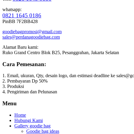
whatsapp:
0821 1645 0186
PinBB 7F2BB428
goodiebagpromosi@gmail.com
sales@perdanagoodiebag.com
Alamat Baru kami:
Ruko Grand Centro Blok B25, Pesanggrahan, Jakarta Selatan
Cara Pemesanan:
1. Email, ukuran, Qty, desain logo, dan estimasi deadline ke sales
2. Pembayaran Dp 50%
3. Produksi
4. Pengiriman dan Pelunasan
Menu
Home
Hubungi Kami
Gallery goodie bag
Goodie bag ideas