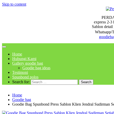
Skip to content
PERD
express 2-3 
Sablon detail 
Whatsapp/T
goodieb
Home
Hubungi Kami
Gallery goodie bag
Goodie bag ideas
Testimoni
Spunbond polos
Search for:
Home
Goodie bag
Goodie Bag Spunbond Press Sablon Klien Jendral Sudirman Se