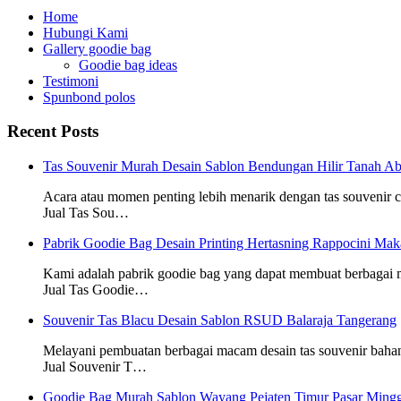
Home
Hubungi Kami
Gallery goodie bag
Goodie bag ideas
Testimoni
Spunbond polos
Recent Posts
Tas Souvenir Murah Desain Sablon Bendungan Hilir Tanah Ab
Acara atau momen penting lebih menarik dengan tas souvenir
Jual Tas Sou…
Pabrik Goodie Bag Desain Printing Hertasning Rappocini Mak
Kami adalah pabrik goodie bag yang dapat membuat berbagai
Jual Tas Goodie…
Souvenir Tas Blacu Desain Sablon RSUD Balaraja Tangerang
Melayani pembuatan berbagai macam desain tas souvenir baha
Jual Souvenir T…
Goodie Bag Murah Sablon Wayang Pejaten Timur Pasar Mingg