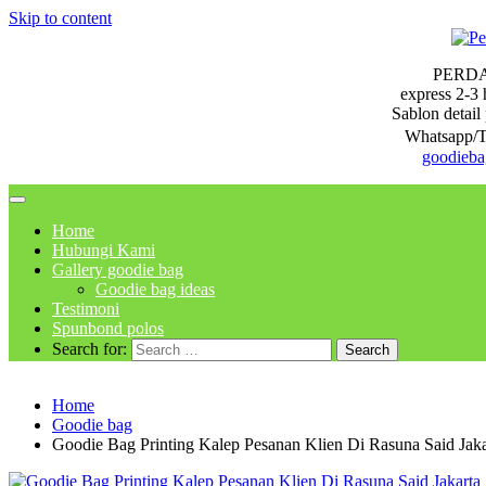
Skip to content
PERD
express 2-3 
Sablon detail 
Whatsapp/T
goodieb
Home
Hubungi Kami
Gallery goodie bag
Goodie bag ideas
Testimoni
Spunbond polos
Search for:
Home
Goodie bag
Goodie Bag Printing Kalep Pesanan Klien Di Rasuna Said Jaka