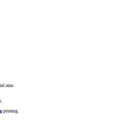
nd atau
5.
g
printing