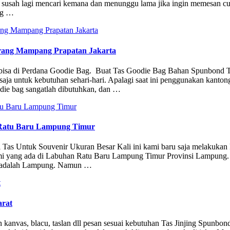
usah susah lagi mencari kemana dan menunggu lama jika ingin memesan c
ng …
arang Mampang Prapatan Jakarta
 bisa di Perdana Goodie Bag. Buat Tas Goodie Bag Bahan Spunbond 
saja untuk kebutuhan sehari-hari. Apalagi saat ini penggunakan kantong
odie bag sangatlah dibutuhkan, dan …
 Ratu Baru Lampung Timur
odel Tas Untuk Souvenir Ukuran Besar Kali ini kami baru saja melakukan
kami yang ada di Labuhan Ratu Baru Lampung Timur Provinsi Lampung.
ya adalah Lampung. Namun …
arat
han kanvas, blacu, taslan dll pesan sesuai kebutuhan Tas Jinjing Spunbo