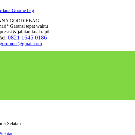
ANA GOODIEBAG
hari* Garansi tepat waktu
presisi & jahitan kuat rapih
0821 1645 0186
sel:
agpromosi@gmail.com
rta Selatan