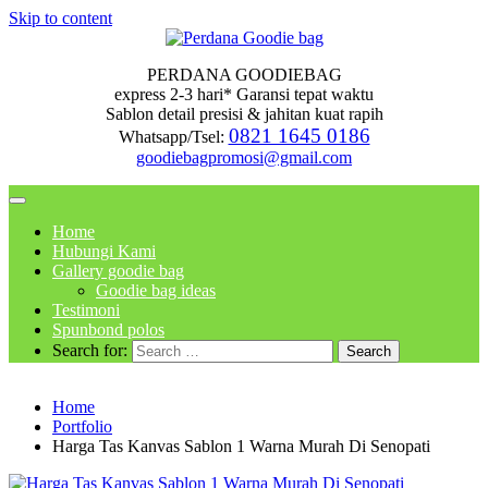
Skip to content
PERDANA GOODIEBAG
express 2-3 hari* Garansi tepat waktu
Sablon detail presisi & jahitan kuat rapih
0821 1645 0186
Whatsapp/Tsel:
goodiebagpromosi@gmail.com
Home
Hubungi Kami
Gallery goodie bag
Goodie bag ideas
Testimoni
Spunbond polos
Search for:
Home
Portfolio
Harga Tas Kanvas Sablon 1 Warna Murah Di Senopati