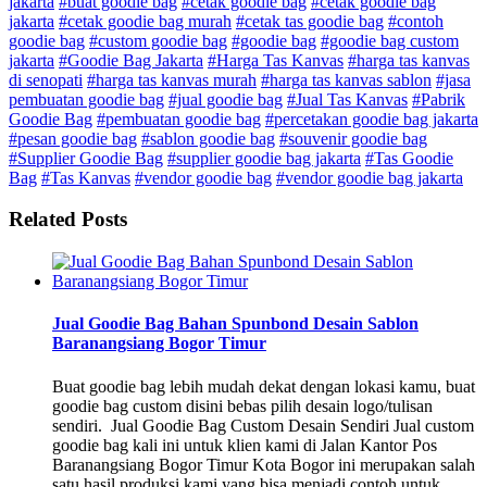
jakarta
#buat goodie bag
#cetak goodie bag
#cetak goodie bag
jakarta
#cetak goodie bag murah
#cetak tas goodie bag
#contoh
goodie bag
#custom goodie bag
#goodie bag
#goodie bag custom
jakarta
#Goodie Bag Jakarta
#Harga Tas Kanvas
#harga tas kanvas
di senopati
#harga tas kanvas murah
#harga tas kanvas sablon
#jasa
pembuatan goodie bag
#jual goodie bag
#Jual Tas Kanvas
#Pabrik
Goodie Bag
#pembuatan goodie bag
#percetakan goodie bag jakarta
#pesan goodie bag
#sablon goodie bag
#souvenir goodie bag
#Supplier Goodie Bag
#supplier goodie bag jakarta
#Tas Goodie
Bag
#Tas Kanvas
#vendor goodie bag
#vendor goodie bag jakarta
Related Posts
Jual Goodie Bag Bahan Spunbond Desain Sablon
Baranangsiang Bogor Timur
Buat goodie bag lebih mudah dekat dengan lokasi kamu, buat
goodie bag custom disini bebas pilih desain logo/tulisan
sendiri. Jual Goodie Bag Custom Desain Sendiri Jual custom
goodie bag kali ini untuk klien kami di Jalan Kantor Pos
Baranangsiang Bogor Timur Kota Bogor ini merupakan salah
satu hasil produksi kami yang bisa menjadi contoh untuk …