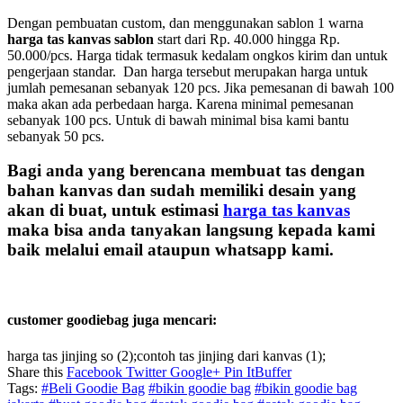
Dengan pembuatan custom, dan menggunakan sablon 1 warna
harga tas kanvas sablon
start dari Rp. 40.000 hingga Rp.
50.000/pcs. Harga tidak termasuk kedalam ongkos kirim dan untuk
pengerjaan standar. Dan harga tersebut merupakan harga untuk
jumlah pemesanan sebanyak 120 pcs. Jika pemesanan di bawah 100
maka akan ada perbedaan harga. Karena minimal pemesanan
sebanyak 100 pcs. Untuk di bawah minimal bisa kami bantu
sebanyak 50 pcs.
Bagi anda yang berencana membuat tas dengan
bahan kanvas dan sudah memiliki desain yang
akan di buat, untuk estimasi
harga tas kanvas
maka bisa anda tanyakan langsung kepada kami
baik melalui email ataupun whatsapp kami.
customer goodiebag juga mencari:
harga tas jinjing so (2);contoh tas jinjing dari kanvas (1);
Share this
Facebook
Twitter
Google+
Pin It
Buffer
Tags:
#Beli Goodie Bag
#bikin goodie bag
#bikin goodie bag