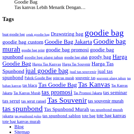
Goodie Bag
Tas kanvas Lebih Menarik Dengan…
Tags
goodie bag
Drawstring bag
buat goodie bag
cetak goodie bag
Goodie bag
Goodie Bag Jakarta
goodie bag custom
murah
goodie bag promosi
goodie bag
goodie bag print
Harga
spunbond
goody bag
goodie bag ulang tahun
goodie bag ultah
Goodie Bag
Harga Tas
Harga Tas Kanvas
Harga Tas Souvenir
jual goodie bag
Spunbond
jual tas
jual tas souvenir
spunbond
souvenir tas
Pabrik Goodie Bag
print tas murah
tas
souvenir ulang tahun
Tas Kanvas
Tas Goodie Bag
tas blacu
Tas Kanvas
bahan kanvas
tas promosi
tas seminar
Jakarta
Tas Promosi Jakarta
Tas Kanvas Murah
Tas Souvenir
tas serut
tas souvenir murah
tas serut ransel
tas spunbond
Tas Spunbond Murah
tas spunbond murah
tote bag kanvas
tas spunbond sablon
tote bag
jakarta
tas spunbond polos
tote bag kanvas murah
Blog
Sitemap