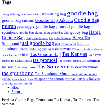
Tags
goodie bag
Drawstring bag
buat goodie bag
cetak goodie bag
Goodie bag
Goodie Bag Jakarta
goodie bag custom
murah
goodie bag promosi
goodie bag
goodie bag print
Harga
spunbond
goody bag
goodie bag ulang tahun
goodie bag ultah
Goodie Bag
Harga Tas
Harga Tas Kanvas
Harga Tas Souvenir
jual goodie bag
Spunbond
jual tas
jual tas souvenir
spunbond
souvenir tas
Pabrik Goodie Bag
print tas murah
tas
souvenir ulang tahun
Tas Kanvas
Tas Goodie Bag
tas blacu
Tas Kanvas
bahan kanvas
tas promosi
tas seminar
Jakarta
Tas Promosi Jakarta
Tas Kanvas Murah
Tas Souvenir
tas serut
tas souvenir murah
tas serut ransel
tas spunbond
Tas Spunbond Murah
tas spunbond murah
tote bag kanvas
tas spunbond sablon
tote bag
jakarta
tas spunbond polos
tote bag kanvas murah
Blog
Sitemap
Perdana Goodie Bag - Pembuatan Tas Kanvas, Tas Promosi, Tas
Seminar