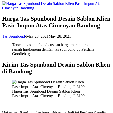
Harga Tas Spunbond Desain Sablon Klien
Pasir Impun Atas Cimenyan Bandung
Tas Spunbond
·
May 28, 2021
May 28, 2021
Tersedia tas spunbond custom harga murah, lebih
ramah lingkungan dengan tas spunbond by Perdana
Goodiebag
Kirim Tas Spunbond Desain Sablon Klien
di Bandung
Harga Tas Spunbond Desain Sablon Klien
Pasir Impun Atas Cimenyan Bandung Id8199
Hai warga Bandung dan juga sekitarnya, kali ini Perdana Goodie