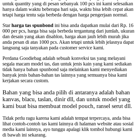
untuk quantity yang di pesan sebanyak 100 pcs ini kami selesaikan
hanya dalam waktu beberapa hari saja, waktu bisa lebih cepat akan
tetapi harga tentu saja berbeda dengan harga pengerjaan normal.
Star
harga tas spunbond
ini bisa anda dapatkan mulai dari Rp. 16
000 per pcs, harga bisa saja berbeda tergantung dari jumlah, ukuran
dan desain yang akan disablon, harga akan jauh lebih murah jika
anda pesan di atas 1000 pcs. Akan tetapi untuk lebih jelasnya dapat
langsung saja tanyakan pada customer service kami.
Perdana Goodiebag adalah sebuah konveksi tas yang melayani
segala macam model tas, dan untuk jenis kain yang kami sediakan
tidak hanya bahan spunbond saja melainkan kami menyediakan
banyak jenis bahan-bahan tas lainnya yang semuanya bisa kami
kerjakan secara custom.
Bahan yang bisa anda pilih di antaranya adalah bahan
kanvas, blacu, taslan, dinir dll, dan untuk model yang
kami buat bisa membuat model pouch, ransel serut dll.
Tidak perlu ragu karena kami adalah tempat terpercaya, anda bisa
lihat contoh-contoh tas kami lainnya di halaman website atau sosial
media kami lainnya, ayo tunggu apalagi klik tombol hubungi kami
di bawah ini sekarang.