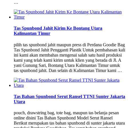
…
Tas Spunbond Jahit Kirim Ke Bontang Utara
Kalimantan Timur
pilih tas spunbond jahit maupun press di Perdana Goodie Bag
Tas Spunbond Jahit Pengganti Plastik Untuk pembahasan kali
ini kami akan membahas mengenai salah satu hasil produksi
kami yang telah kami kirim untuk klien yang berada di Jl. A
yani Gunung Sari, Bontang Utara Kalimantan Timur untuk
tas spunbond jahit. Dan selain di Kalimantan Timur kami …
Tas Bahan Spunbond Serut Ransel TTNI Sunter Jakarta
Utara
pouch, drawstring bag, tote bag, maupun tas belanja pesan
online disini Tas Bahan Spunbond Model Serut Ransel
Berikut merupakan tas bahan spunbond di sunter jakarta utara