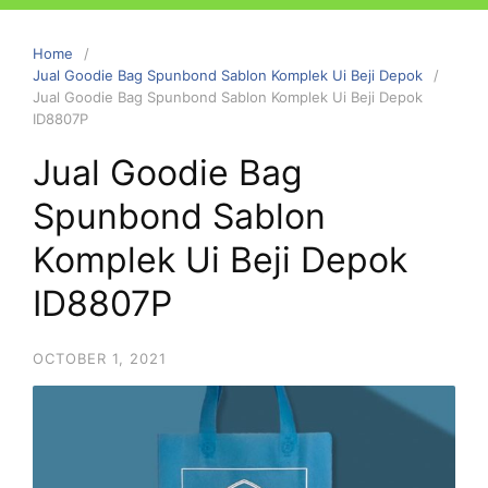
Home
Jual Goodie Bag Spunbond Sablon Komplek Ui Beji Depok
Jual Goodie Bag Spunbond Sablon Komplek Ui Beji Depok
ID8807P
Jual Goodie Bag
Spunbond Sablon
Komplek Ui Beji Depok
ID8807P
OCTOBER 1, 2021