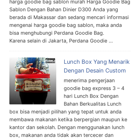
harga goodie bag sablon murah Harga Goodie Bag
Sablon Dengan Bahan Dinier D300 Anda yang
berada di Makassar dan sedang mencari informasi
mengenai harga goodie bag sablon, maka anda
bisa menghubungi Perdana Goodie Bag.
Karena selain di Jakarta, Perdana Goodie …
Lunch Box Yang Menarik
Dengan Desain Custom
menerima pengerjaan
goodie bag express 3 – 4
hari Lunch Box Dengan
Bahan Berkualitas Lunch
box bisa menjadi pilihan yang tepat untuk anda
membawa makanan ketika berpergian maupun ke
kantor dan sekolah. Dengan menggunakan lunch
box, makanan anda tidak akan tercecer dan