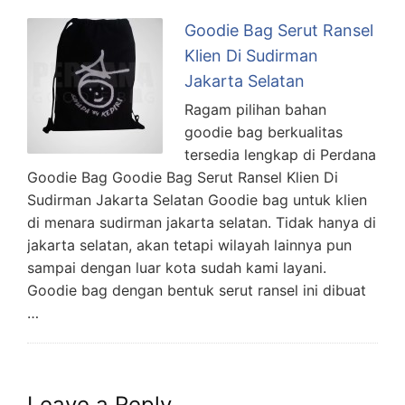
Goodie Bag Serut Ransel
Klien Di Sudirman
Jakarta Selatan
Ragam pilihan bahan
goodie bag berkualitas
tersedia lengkap di Perdana
Goodie Bag Goodie Bag Serut Ransel Klien Di
Sudirman Jakarta Selatan Goodie bag untuk klien
di menara sudirman jakarta selatan. Tidak hanya di
jakarta selatan, akan tetapi wilayah lainnya pun
sampai dengan luar kota sudah kami layani.
Goodie bag dengan bentuk serut ransel ini dibuat
…
Leave a Reply