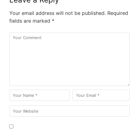
Your email address will not be published.
Required
fields are marked
*