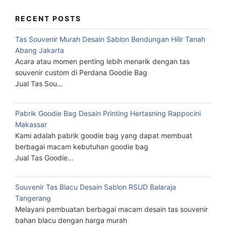
RECENT POSTS
Tas Souvenir Murah Desain Sablon Bendungan Hilir Tanah
Abang Jakarta
Acara atau momen penting lebih menarik dengan tas
souvenir custom di Perdana Goodie Bag
Jual Tas Sou…
Pabrik Goodie Bag Desain Printing Hertasning Rappocini
Makassar
Kami adalah pabrik goodie bag yang dapat membuat
berbagai macam kebutuhan goodie bag
Jual Tas Goodie…
Souvenir Tas Blacu Desain Sablon RSUD Balaraja
Tangerang
Melayani pembuatan berbagai macam desain tas souvenir
bahan blacu dengan harga murah