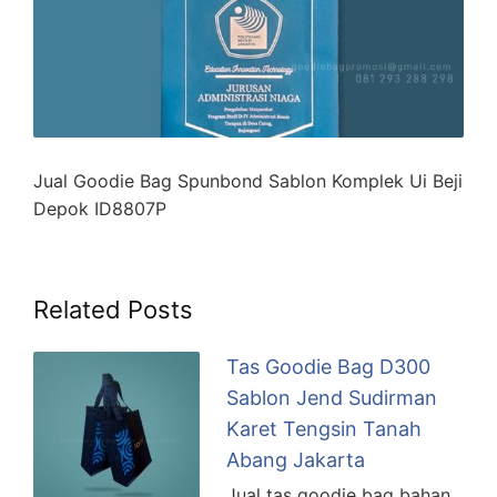
Jual Goodie Bag Spunbond Sablon Komplek Ui Beji
Depok ID8807P
Related Posts
Tas Goodie Bag D300
Sablon Jend Sudirman
Karet Tengsin Tanah
Abang Jakarta
Jual tas goodie bag bahan