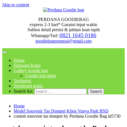
Skip to content
PERDANA GOODIEBAG
express 2-3 hari* Garansi tepat waktu
Sablon detail presisi & jahitan kuat rapih
0821 1645 0186
Whatsapp/Tsel:
goodiebagpromosi@gmail.com
Home
Hubungi Kami
Gallery goodie bag
Goodie bag ideas
Testimoni
Spunbond polos
Search for:
Home
Model Souvenir Tas Dompet Klien Vanya Park BSD
contoh souvenir tas dompet by Perdana Goodie Bag id5730