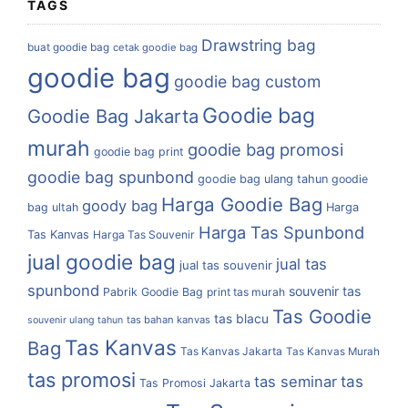
TAGS
Drawstring bag
buat goodie bag
cetak goodie bag
goodie bag
goodie bag custom
Goodie bag
Goodie Bag Jakarta
murah
goodie bag promosi
goodie bag print
goodie bag spunbond
goodie bag ulang tahun
goodie
Harga Goodie Bag
goody bag
bag ultah
Harga
Harga Tas Spunbond
Tas Kanvas
Harga Tas Souvenir
jual goodie bag
jual tas
jual tas souvenir
spunbond
souvenir tas
Pabrik Goodie Bag
print tas murah
Tas Goodie
tas blacu
tas bahan kanvas
souvenir ulang tahun
Tas Kanvas
Bag
Tas Kanvas Jakarta
Tas Kanvas Murah
tas promosi
tas
tas seminar
Tas Promosi Jakarta