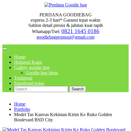
Skip
to
PERDANA GOODIEBAG
content
express 2-3 hari* Garansi tepat waktu
Sablon detail presisi & jahitan kuat rapih
0821 1645 0186
Whatsapp/Tsel:
goodiebagpromosi@gmail.com
Home
Hubungi Kami
Gallery goodie bag
Goodie bag ideas
Testimoni
Spunbond polos
Search
for:
Home
Portfolio
Model Tas Kanvas Kekinian Kirim Ke Ruko Golden
Boulevard BSD City