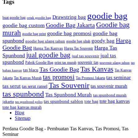
Tags
goodie bag
Drawstring bag
buat goodie bag
cetak goodie bag
Goodie bag
Goodie Bag Jakarta
goodie bag custom
murah
goodie bag promosi
goodie bag
goodie bag print
Harga
spunbond
goody bag
goodie bag ulang tahun
goodie bag ultah
Goodie Bag
Harga Tas
Harga Tas Kanvas
Harga Tas Souvenir
jual goodie bag
Spunbond
jual tas
jual tas souvenir
spunbond
souvenir tas
Pabrik Goodie Bag
print tas murah
tas
souvenir ulang tahun
Tas Kanvas
Tas Goodie Bag
tas blacu
Tas Kanvas
bahan kanvas
tas promosi
tas seminar
Jakarta
Tas Promosi Jakarta
Tas Kanvas Murah
Tas Souvenir
tas serut
tas souvenir murah
tas serut ransel
tas spunbond
Tas Spunbond Murah
tas spunbond murah
tote bag kanvas
tas spunbond sablon
tote bag
jakarta
tas spunbond polos
tote bag kanvas murah
Blog
Sitemap
Perdana Goodie Bag - Pembuatan Tas Kanvas, Tas Promosi, Tas
Seminar