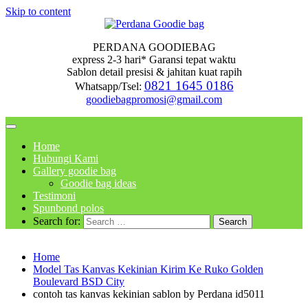
Skip to content
PERDANA GOODIEBAG
express 2-3 hari* Garansi tepat waktu
Sablon detail presisi & jahitan kuat rapih
0821 1645 0186
Whatsapp/Tsel:
goodiebagpromosi@gmail.com
Home
Hubungi Kami
Gallery goodie bag
Goodie bag ideas
Testimoni
Spunbond polos
Search for:
Home
Model Tas Kanvas Kekinian Kirim Ke Ruko Golden
Boulevard BSD City
contoh tas kanvas kekinian sablon by Perdana id5011