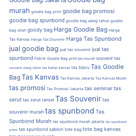
murah
goodie bag promosi
goodie bag print
goodie bag spunbond
goodie bag ulang tahun
goodie
Harga Goodie Bag
goody bag
bag ultah
Harga
Harga Tas Spunbond
Tas Kanvas
Harga Tas Souvenir
jual goodie bag
jual tas
jual tas souvenir
spunbond
souvenir tas
Pabrik Goodie Bag
print tas murah
Tas Goodie
tas blacu
tas bahan kanvas
souvenir ulang tahun
Tas Kanvas
Bag
Tas Kanvas Jakarta
Tas Kanvas Murah
tas promosi
tas
tas seminar
Tas Promosi Jakarta
Tas Souvenir
serut
tas
tas serut ransel
tas spunbond
Tas
souvenir murah
Spunbond Murah
tas spunbond murah jakarta
tas spunbond
tote bag kanvas
tas spunbond sablon
tote bag
polos