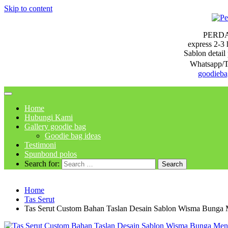
Skip to content
PERD
express 2-3 
Sablon detail 
Whatsapp/T
goodieb
Home
Hubungi Kami
Gallery goodie bag
Goodie bag ideas
Testimoni
Spunbond polos
Search for:
Home
Tas Serut
Tas Serut Custom Bahan Taslan Desain Sablon Wisma Bunga 