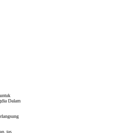
 untuk
ngdia Dalam
erlangsung
n, tas