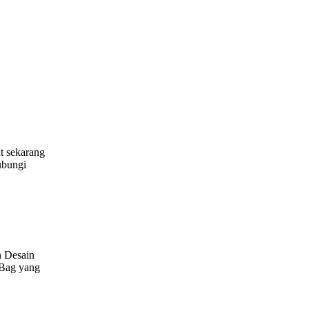
t sekarang
ubungi
n Desain
 Bag yang