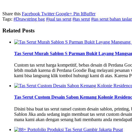
Share this
Facebook
Twitter
Google+
Pin It
Buffer
Tags:
#Drawstring bag
#jual tas serut
#tas serut
#tas serut bahan tasla
Related Posts
Tas Serut Murah Sablon S Parman Bukit Layang Mangsa
Custom tas serut harga kompetitif, bebas desain di Perdana G
lebih mudah karena di Perdana Goodie Bag melayani pesanan v
kami bisa langsung klik tombol hubungi kami di atas. Karena
Tas Serut Custom Desain Sabon Kemang Kolonie Residen
Disini bisa buat tas serut ransel custom desain sablon, printin
Sablon Jika anda sedang ingin membuat tas serut custom des
mana kami akan dengan senang hati membantu anda mendapatk