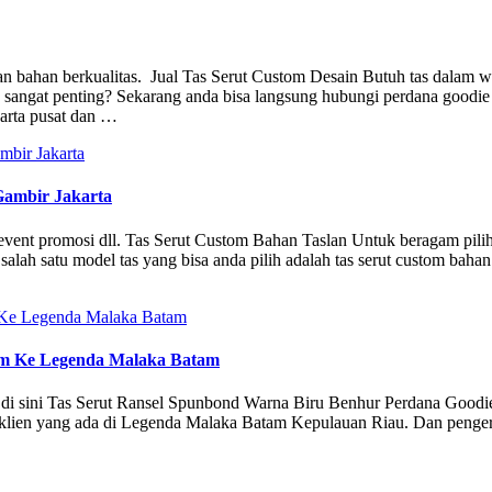
han bahan berkualitas. Jual Tas Serut Custom Desain Butuh tas dalam w
n sangat penting? Sekarang anda bisa langsung hubungi perdana goodi
karta pusat dan …
Gambir Jakarta
g/event promosi dll. Tas Serut Custom Bahan Taslan Untuk beragam pil
salah satu model tas yang bisa anda pilih adalah tas serut custom bahan
im Ke Legenda Malaka Batam
era di sini Tas Serut Ransel Spunbond Warna Biru Benhur Perdana Goodi
atu klien yang ada di Legenda Malaka Batam Kepulauan Riau. Dan penger