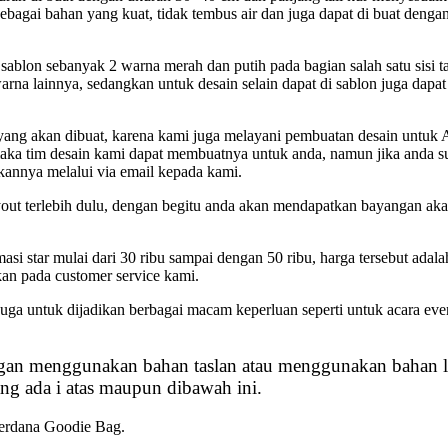
bagai bahan yang kuat, tidak tembus air dan juga dapat di buat denga
sablon sebanyak 2 warna merah dan putih pada bagian salah satu sisi t
warna lainnya, sedangkan untuk desain selain dapat di sablon juga dapa
yang akan dibuat, karena kami juga melayani pembuatan desain untuk
aka tim desain kami dapat membuatnya untuk anda, namun jika anda s
annya melalui via email kepada kami.
out terlebih dulu, dengan begitu anda akan mendapatkan bayangan aka
masi star mulai dari 30 ribu sampai dengan 50 ribu, harga tersebut adala
kan pada customer service kami.
juga untuk dijadikan berbagai macam keperluan seperti untuk acara eve
engan menggunakan bahan taslan atau menggunakan bahan 
g ada i atas maupun dibawah ini.
 Perdana Goodie Bag.