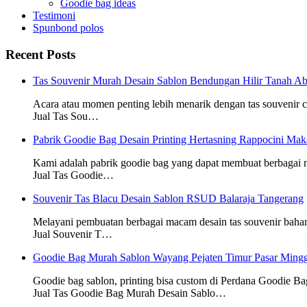
Goodie bag ideas
Testimoni
Spunbond polos
Recent Posts
Tas Souvenir Murah Desain Sablon Bendungan Hilir Tanah Ab
Acara atau momen penting lebih menarik dengan tas souvenir
Jual Tas Sou…
Pabrik Goodie Bag Desain Printing Hertasning Rappocini Mak
Kami adalah pabrik goodie bag yang dapat membuat berbagai
Jual Tas Goodie…
Souvenir Tas Blacu Desain Sablon RSUD Balaraja Tangerang
Melayani pembuatan berbagai macam desain tas souvenir baha
Jual Souvenir T…
Goodie Bag Murah Sablon Wayang Pejaten Timur Pasar Mingg
Goodie bag sablon, printing bisa custom di Perdana Goodie Ba
Jual Tas Goodie Bag Murah Desain Sablo…