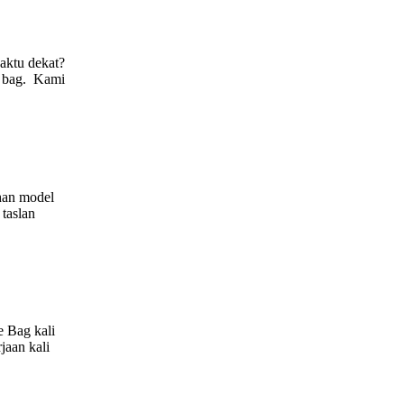
aktu dekat?
e bag. Kami
ihan model
 taslan
e Bag kali
jaan kali