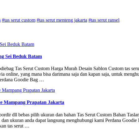
n
#tas serut custom
#tas serut menteng jakarta
#tas serut ransel
ng Sei Beduk Batam
oodiebag Tas Serut Custom Harga Murah Desain Sablon Custom tas seru
ia online, yang mana bisa darimana saja dan kapan saja, untuk mengh
 Perdana Goodie Bag …
ce Mampang Prapatan Jakarta
g, bordir dll bebas pilih ukuran dan bahan Tas Serut Custom Bahan Tasla
ain dan ukuran anda dapat langsung menghubungi kami Perdana Goodie
an tas serut …