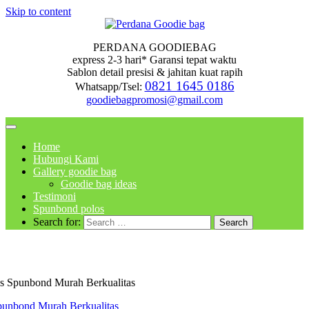
Skip to content
PERDANA GOODIEBAG
express 2-3 hari* Garansi tepat waktu
Sablon detail presisi & jahitan kuat rapih
0821 1645 0186
Whatsapp/Tsel:
goodiebagpromosi@gmail.com
Home
Hubungi Kami
Gallery goodie bag
Goodie bag ideas
Testimoni
Spunbond polos
Search for:
as Spunbond Murah Berkualitas