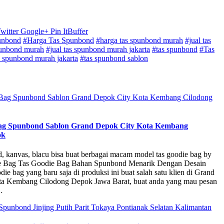
witter
Google+
Pin It
Buffer
unbond
#Harga Tas Spunbond
#harga tas spunbond murah
#jual tas
spunbond murah
#jual tas spunbond murah jakarta
#tas spunbond
#Tas
s spunbond murah jakarta
#tas spunbond sablon
Bag Spunbond Sablon Grand Depok City Kota Kembang
ok
, kanvas, blacu bisa buat berbagai macam model tas goodie bag by
e Bag Tas Goodie Bag Bahan Spunbond Menarik Dengan Desain
ie bag yang baru saja di produksi ini buat salah satu klien di Grand
a Kembang Cilodong Depok Jawa Barat, buat anda yang mau pesan
…