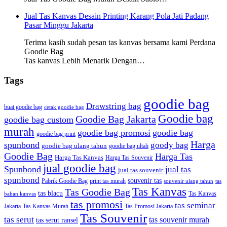
Jual Tas Kanvas Desain Printing Karang Pola Jati Padang
Pasar Minggu Jakarta
Terima kasih sudah pesan tas kanvas bersama kami Perdana
Goodie Bag
Tas kanvas Lebih Menarik Dengan…
Tags
goodie bag
Drawstring bag
buat goodie bag
cetak goodie bag
Goodie bag
Goodie Bag Jakarta
goodie bag custom
murah
goodie bag promosi
goodie bag
goodie bag print
Harga
spunbond
goody bag
goodie bag ulang tahun
goodie bag ultah
Goodie Bag
Harga Tas
Harga Tas Kanvas
Harga Tas Souvenir
jual goodie bag
Spunbond
jual tas
jual tas souvenir
spunbond
souvenir tas
Pabrik Goodie Bag
print tas murah
tas
souvenir ulang tahun
Tas Kanvas
Tas Goodie Bag
tas blacu
Tas Kanvas
bahan kanvas
tas promosi
tas seminar
Jakarta
Tas Promosi Jakarta
Tas Kanvas Murah
Tas Souvenir
tas serut
tas souvenir murah
tas serut ransel