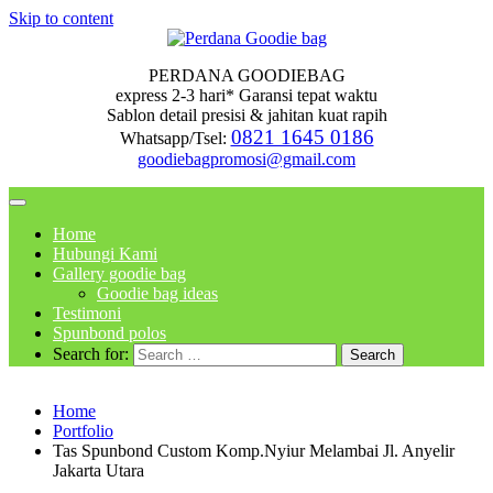
Skip to content
PERDANA GOODIEBAG
express 2-3 hari* Garansi tepat waktu
Sablon detail presisi & jahitan kuat rapih
0821 1645 0186
Whatsapp/Tsel:
goodiebagpromosi@gmail.com
Home
Hubungi Kami
Gallery goodie bag
Goodie bag ideas
Testimoni
Spunbond polos
Search for:
Home
Portfolio
Tas Spunbond Custom Komp.Nyiur Melambai Jl. Anyelir
Jakarta Utara