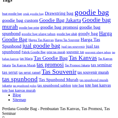
goodie bag
Drawstring bag
buat goodie bag
cetak goodie bag
Goodie bag
Goodie Bag Jakarta
goodie bag custom
murah
goodie bag promosi
goodie bag
goodie bag print
Harga
spunbond
goody bag
goodie bag ulang tahun
goodie bag ultah
Goodie Bag
Harga Tas
Harga Tas Kanvas
Harga Tas Souvenir
jual goodie bag
Spunbond
jual tas
jual tas souvenir
spunbond
souvenir tas
Pabrik Goodie Bag
print tas murah
tas
souvenir ulang tahun
Tas Kanvas
Tas Goodie Bag
tas blacu
Tas Kanvas
bahan kanvas
tas promosi
tas seminar
Jakarta
Tas Promosi Jakarta
Tas Kanvas Murah
Tas Souvenir
tas serut
tas souvenir murah
tas serut ransel
tas spunbond
Tas Spunbond Murah
tas spunbond murah
tote bag kanvas
tas spunbond sablon
tote bag
jakarta
tas spunbond polos
tote bag kanvas murah
Blog
Sitemap
Perdana Goodie Bag - Pembuatan Tas Kanvas, Tas Promosi, Tas
Seminar