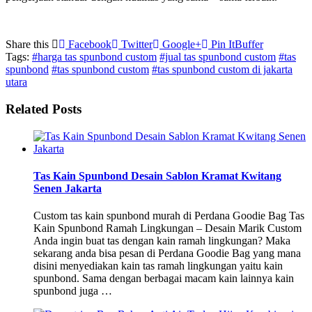
Share this
Facebook
Twitter
Google+
Pin It
Buffer
Tags:
#harga tas spunbond custom
#jual tas spunbond custom
#tas
spunbond
#tas spunbond custom
#tas spunbond custom di jakarta
utara
Related Posts
Tas Kain Spunbond Desain Sablon Kramat Kwitang
Senen Jakarta
Custom tas kain spunbond murah di Perdana Goodie Bag Tas
Kain Spunbond Ramah Lingkungan – Desain Marik Custom
Anda ingin buat tas dengan kain ramah lingkungan? Maka
sekarang anda bisa pesan di Perdana Goodie Bag yang mana
disini menyediakan kain tas ramah lingkungan yaitu kain
spunbond. Sama dengan berbagai macam kain lainnya kain
spunbond juga …