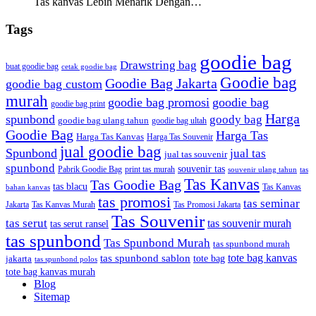
Tas kanvas Lebih Menarik Dengan…
Tags
goodie bag
Drawstring bag
buat goodie bag
cetak goodie bag
Goodie bag
Goodie Bag Jakarta
goodie bag custom
murah
goodie bag promosi
goodie bag
goodie bag print
Harga
spunbond
goody bag
goodie bag ulang tahun
goodie bag ultah
Goodie Bag
Harga Tas
Harga Tas Kanvas
Harga Tas Souvenir
jual goodie bag
Spunbond
jual tas
jual tas souvenir
spunbond
souvenir tas
Pabrik Goodie Bag
print tas murah
tas
souvenir ulang tahun
Tas Kanvas
Tas Goodie Bag
tas blacu
Tas Kanvas
bahan kanvas
tas promosi
tas seminar
Jakarta
Tas Promosi Jakarta
Tas Kanvas Murah
Tas Souvenir
tas serut
tas souvenir murah
tas serut ransel
tas spunbond
Tas Spunbond Murah
tas spunbond murah
tote bag kanvas
tas spunbond sablon
tote bag
jakarta
tas spunbond polos
tote bag kanvas murah
Blog
Sitemap