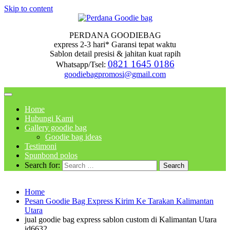
Skip to content
PERDANA GOODIEBAG
express 2-3 hari* Garansi tepat waktu
Sablon detail presisi & jahitan kuat rapih
0821 1645 0186
Whatsapp/Tsel:
goodiebagpromosi@gmail.com
Home
Hubungi Kami
Gallery goodie bag
Goodie bag ideas
Testimoni
Spunbond polos
Search for:
Home
Pesan Goodie Bag Express Kirim Ke Tarakan Kalimantan
Utara
jual goodie bag express sablon custom di Kalimantan Utara
id6632