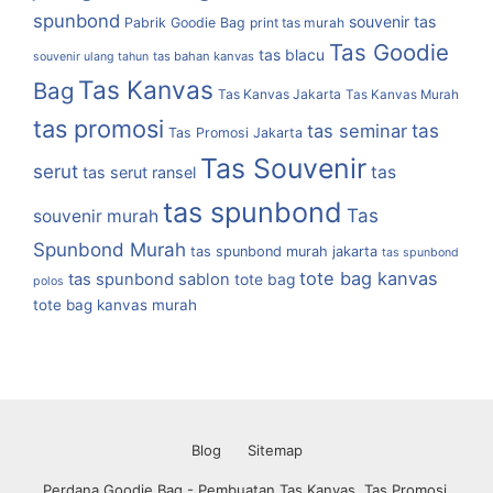
spunbond
souvenir tas
Pabrik Goodie Bag
print tas murah
Tas Goodie
tas blacu
tas bahan kanvas
souvenir ulang tahun
Tas Kanvas
Bag
Tas Kanvas Jakarta
Tas Kanvas Murah
tas promosi
tas
tas seminar
Tas Promosi Jakarta
Tas Souvenir
serut
tas
tas serut ransel
tas spunbond
Tas
souvenir murah
Spunbond Murah
tas spunbond murah jakarta
tas spunbond
tote bag kanvas
tas spunbond sablon
tote bag
polos
tote bag kanvas murah
Blog
Sitemap
Perdana Goodie Bag - Pembuatan Tas Kanvas, Tas Promosi,