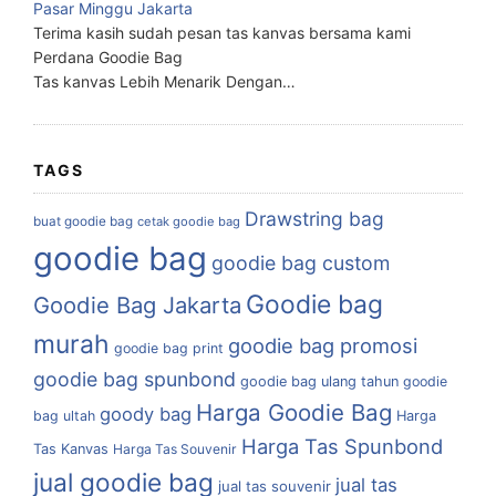
Pasar Minggu Jakarta
Terima kasih sudah pesan tas kanvas bersama kami
Perdana Goodie Bag
Tas kanvas Lebih Menarik Dengan…
TAGS
Drawstring bag
buat goodie bag
cetak goodie bag
goodie bag
goodie bag custom
Goodie bag
Goodie Bag Jakarta
murah
goodie bag promosi
goodie bag print
goodie bag spunbond
goodie bag ulang tahun
goodie
Harga Goodie Bag
goody bag
bag ultah
Harga
Harga Tas Spunbond
Tas Kanvas
Harga Tas Souvenir
jual goodie bag
jual tas
jual tas souvenir