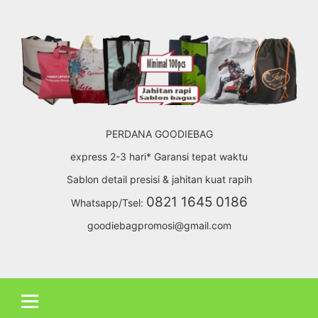
Skip
to
content
PERDANA GOODIEBAG
express 2-3 hari* Garansi tepat waktu
Sablon detail presisi & jahitan kuat rapih
0821 1645 0186
Whatsapp/Tsel:
goodiebagpromosi@gmail.com