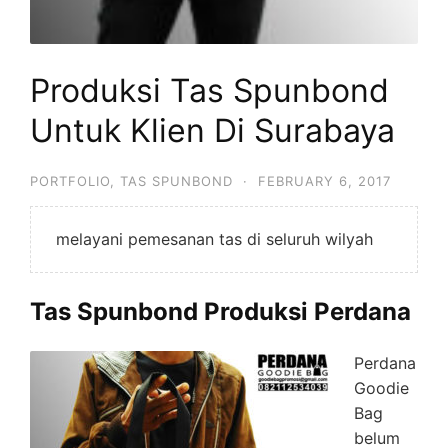
Produksi Tas Spunbond
Untuk Klien Di Surabaya
PORTFOLIO
,
TAS SPUNBOND
·
FEBRUARY 6, 2017
melayani pemesanan tas di seluruh wilyah
Tas Spunbond Produksi Perdana
Perdana
Goodie
Bag
belum