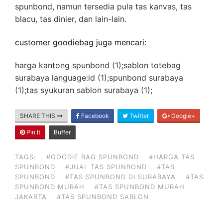
spunbond, namun tersedia pula tas kanvas, tas
blacu, tas dinier, dan lain-lain.
customer goodiebag juga mencari:
harga kantong spunbond (1);sablon totebag
surabaya language:id (1);spunbond surabaya
(1);tas syukuran sablon surabaya (1);
SHARE THIS
Facebook
Twitter
Google+
Pin It
Buffer
TAGS:
#GOODIE BAG SPUNBOND
#HARGA TAS
SPUNBOND
#JUAL TAS SPUNBOND
#TAS
SPUNBOND
#TAS SPUNBOND DI SURABAYA
#TAS
SPUNBOND MURAH
#TAS SPUNBOND MURAH
JAKARTA
#TAS SPUNBOND SABLON