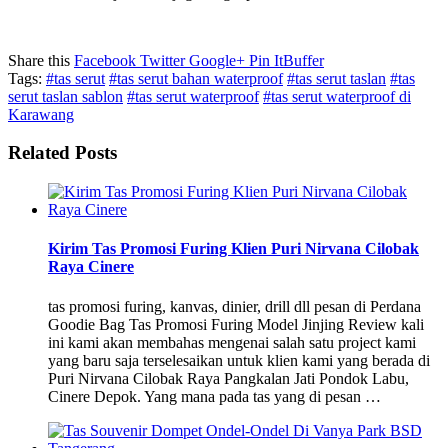
Share this
Facebook
Twitter
Google+
Pin It
Buffer
Tags:
#tas serut
#tas serut bahan waterproof
#tas serut taslan
#tas
serut taslan sablon
#tas serut waterproof
#tas serut waterproof di
Karawang
Related Posts
Kirim Tas Promosi Furing Klien Puri Nirvana Cilobak
Raya Cinere
tas promosi furing, kanvas, dinier, drill dll pesan di Perdana
Goodie Bag Tas Promosi Furing Model Jinjing Review kali
ini kami akan membahas mengenai salah satu project kami
yang baru saja terselesaikan untuk klien kami yang berada di
Puri Nirvana Cilobak Raya Pangkalan Jati Pondok Labu,
Cinere Depok. Yang mana pada tas yang di pesan …