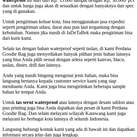
waterproof
ini start dari Rp. 35.000 sampai dengan Rp. 50.000/ pcs
dan untuk harga juga akan di sesuaikan dengan banyaknya dan spec
yang di gunakan.
Untuk pengiriman keluar kota, bisa menggunakan jasa expedisi
seperti pengiriman udara, darat atau pun laut tergantung dengan
kebutuhan. Namun jika masih di JaDeTaBek maka pengiriman bisa
dari kurir kami.
Selain tas dengan bahan waterproof seperti taslan, di kami Perdana
Goodie Bag juga menyediakan banyak pilihan jenis bahan lainnya
yang bisa Anda pilih sesuai dengan selera seperti kanvas, blacu,
taslan, dinier, drill dan lainnya.
Anda yang masih bingung mengenai jenis bahan, maka bisa
langsung bertanya kepada customer service kami yang siap
membantu Anda. Kami juga bisa mengirimkan beberapa sample
bahan ke tempat Anda.
Untuk
tas serut waterproof
atau lainnya dengan desain sablon atau
pun printing juga bisa Anda dapatkan dan pesan di kami Perdana
Goodie Bag. Dan selain melayani wilayah Karawang kami juga
melayani ke berbagai kota lainnya di seluruh Indonesia.
Langsung hubungi kontak kami yang ada di bawah ini dan dapatkan
informasi secara jelas dan juga lengkap.