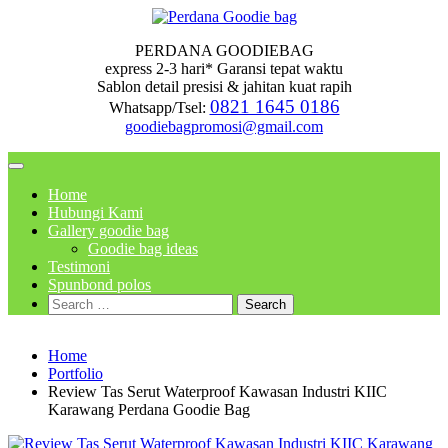
Skip
to
PERDANA GOODIEBAG
content
express 2-3 hari* Garansi tepat waktu
Sablon detail presisi & jahitan kuat rapih
0821 1645 0186
Whatsapp/Tsel:
goodiebagpromosi@gmail.com
Home
Hubungi Kami
Gallery goodie bag
Goodie bag ideas
Testimoni
Spunbond polos
Search
for:
Home
Portfolio
Review Tas Serut Waterproof Kawasan Industri KIIC
Karawang Perdana Goodie Bag