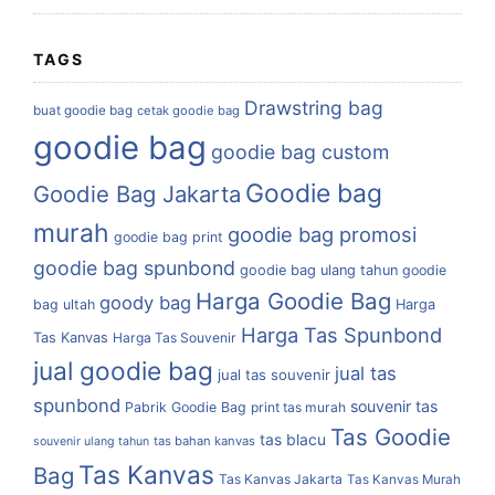
TAGS
Drawstring bag
buat goodie bag
cetak goodie bag
goodie bag
goodie bag custom
Goodie bag
Goodie Bag Jakarta
murah
goodie bag promosi
goodie bag print
goodie bag spunbond
goodie bag ulang tahun
goodie
Harga Goodie Bag
goody bag
bag ultah
Harga
Harga Tas Spunbond
Tas Kanvas
Harga Tas Souvenir
jual goodie bag
jual tas
jual tas souvenir
spunbond
souvenir tas
Pabrik Goodie Bag
print tas murah
Tas Goodie
tas blacu
tas bahan kanvas
souvenir ulang tahun
Tas Kanvas
Bag
Tas Kanvas Jakarta
Tas Kanvas Murah