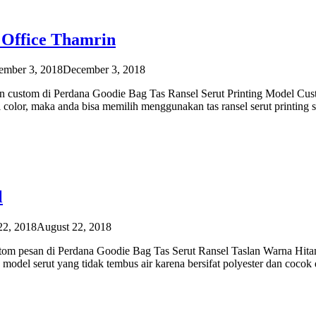
a Office Thamrin
ember 3, 2018
December 3, 2018
 pesan custom di Perdana Goodie Bag Tas Ransel Serut Printing Model C
 color, maka anda bisa memilih menggunakan tas ransel serut printing s
l
22, 2018
August 22, 2018
ustom pesan di Perdana Goodie Bag Tas Serut Ransel Taslan Warna Hita
 model serut yang tidak tembus air karena bersifat polyester dan cocok