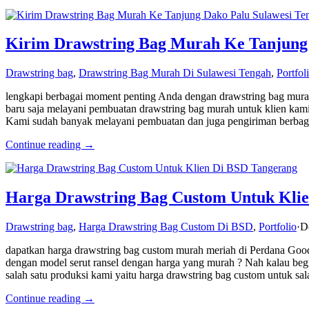
Kirim Drawstring Bag Murah Ke Tanjung 
Drawstring bag
,
Drawstring Bag Murah Di Sulawesi Tengah
,
Portfol
lengkapi berbagai moment penting Anda dengan drawstring bag mura
baru saja melayani pembuatan drawstring bag murah untuk klien kami
Kami sudah banyak melayani pembuatan dan juga pengiriman berb
Continue reading →
Harga Drawstring Bag Custom Untuk Kli
Drawstring bag
,
Harga Drawstring Bag Custom Di BSD
,
Portfolio
·
D
dapatkan harga drawstring bag custom murah meriah di Perdana Goo
dengan model serut ransel dengan harga yang murah ? Nah kalau be
salah satu produksi kami yaitu harga drawstring bag custom untuk sa
Continue reading →