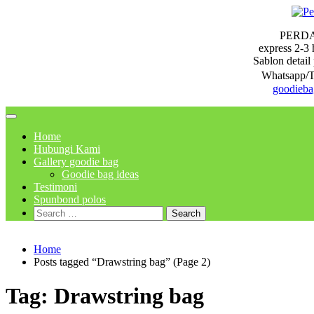
Skip
to
PERD
content
express 2-3 
Sablon detail 
Whatsapp/T
goodieb
Home
Hubungi Kami
Gallery goodie bag
Goodie bag ideas
Testimoni
Spunbond polos
Search
for:
Home
Posts tagged “Drawstring bag” (Page 2)
Tag:
Drawstring bag