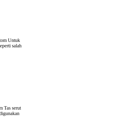
ustom Untuk
eperti salah
m Tas serut
 digunakan