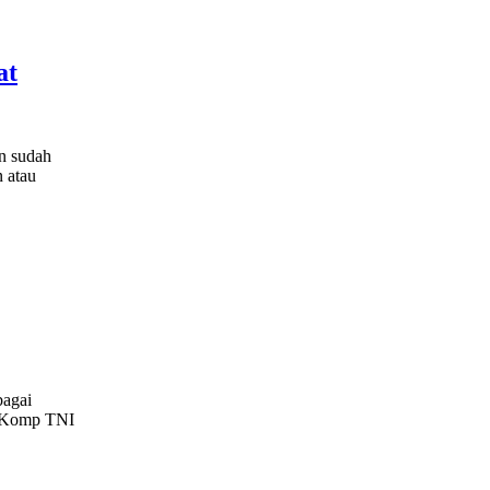
at
n sudah
n atau
bagai
di Komp TNI