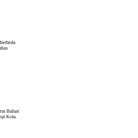
 berbeda
ahas
erut Bahan
mat Kota