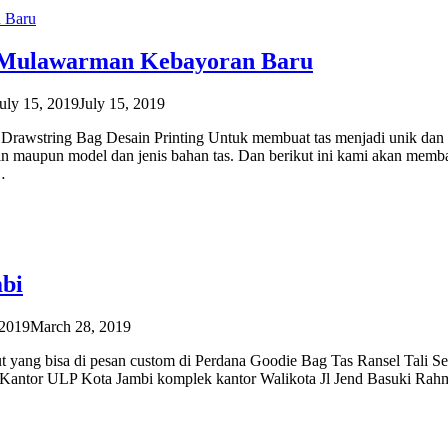
l. Mulawarman Kebayoran Baru
uly 15, 2019
July 15, 2019
 Drawstring Bag Desain Printing Untuk membuat tas menjadi unik dan
ain maupun model dan jenis bahan tas. Dan berikut ini kami akan memb
…
mbi
 2019
March 28, 2019
rut yang bisa di pesan custom di Perdana Goodie Bag Tas Ransel Tali S
ien ke Kantor ULP Kota Jambi komplek kantor Walikota Jl Jend Basuki Rah