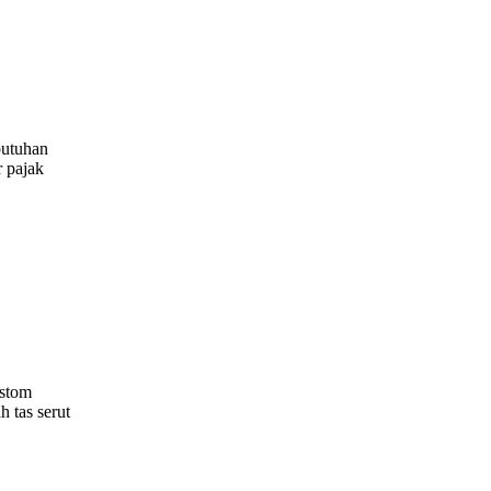
butuhan
r pajak
ustom
h tas serut