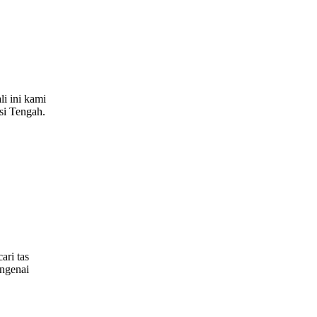
i ini kami
si Tengah.
ari tas
engenai