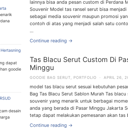
lainnya bisa anda pesan custom di Perdana M
arta
Souvenir Model tas ransel serut bisa menjadi 
enarik
sebagai media souvenir maupun promosi yan
rdana
contoh di atas yang menjadi salah satu conto
…
Continue reading →
 Hertasning
Tas Blacu Serut Custom Di Pa
ang dapat
Minggu
han goodie
GOODIE BAG SERUT
,
PORTFOLIO
·
APRIL 26, 2
model tas blacu serut sesuai kebutuhan pes
Bag Tas Blacu Serut Sablon Murah Tas blacu s
n RSUD
souvenir yang menarik untuk berbagai mome
anda yang berada di Pasar Minggu Jakarta S
cam desain
tetap dapat melakukan pemesanan akan tas b
harga
Continue reading →