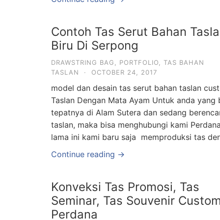
Contoh Tas Serut Bahan Tasl
Biru Di Serpong
DRAWSTRING BAG
,
PORTFOLIO
,
TAS BAHAN
TASLAN
·
OCTOBER 24, 2017
model dan desain tas serut bahan taslan cu
Taslan Dengan Mata Ayam Untuk anda yang b
tepatnya di Alam Sutera dan sedang berenc
taslan, maka bisa menghubungi kami Perdan
lama ini kami baru saja memproduksi tas de
Continue reading →
Konveksi Tas Promosi, Tas
Seminar, Tas Souvenir Custo
Perdana