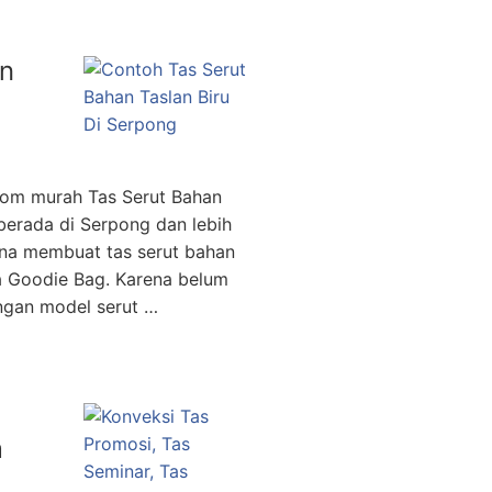
an
stom murah Tas Serut Bahan
erada di Serpong dan lebih
ana membuat tas serut bahan
a Goodie Bag. Karena belum
ngan model serut …
m