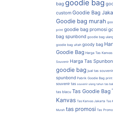
goodie bag
bag
goo
Goodie Bag Jaka
custom
Goodie bag murah
goo
goodie bag promosi
g
print
bag spunbond
goodie bag ulan
Ha
goody bag
goodie bag ultah
Goodie Bag
Harga Tas Kanvas
Harga Tas Spunbo
Souvenir
goodie bag
jual tas souveni
spunbond
Pabrik Goodie Bag
print
souvenir tas
tas b
souvenir ulang tahun
Tas Goodie Bag
tas blacu
Kanvas
Tas Kanvas Jakarta
Tas 
tas promosi
Tas Promo
Murah