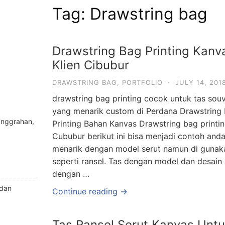
Tag:
Drawstring bag
Drawstring Bag Printing Kanv
Klien Cibubur
DRAWSTRING BAG
,
PORTFOLIO
·
JULY 14, 201
drawstring bag printing cocok untuk tas souv
yang menarik custom di Perdana Drawstring
anggrahan,
Printing Bahan Kanvas Drawstring bag printin
Cububur berikut ini bisa menjadi contoh and
menarik dengan model serut namun di gunak
seperti ransel. Tas dengan model dan desain 
dengan …
 dan
Continue reading →
Tas Ransel Serut Kanvas Unt