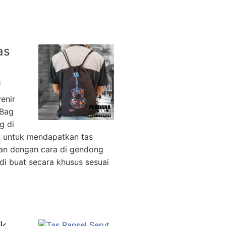
as
8
enir
 Bag
g di
a untuk mendapatkan tas
an dengan cara di gendong
di buat secara khusus sesuai
uk