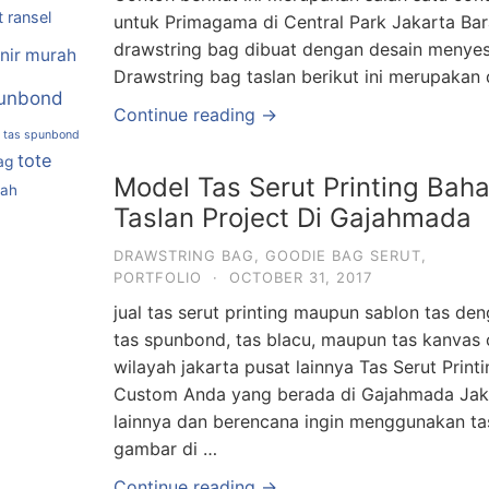
t ransel
untuk Primagama di Central Park Jakarta B
drawstring bag dibuat dengan desain menyes
nir murah
Drawstring bag taslan berikut ini merupakan
unbond
Continue reading →
tas spunbond
tote
ag
Model Tas Serut Printing Bah
rah
Taslan Project Di Gajahmada
DRAWSTRING BAG
,
GOODIE BAG SERUT
,
PORTFOLIO
·
OCTOBER 31, 2017
jual tas serut printing maupun sablon tas den
tas spunbond, tas blacu, maupun tas kanva
wilayah jakarta pusat lainnya Tas Serut Print
Custom Anda yang berada di Gajahmada Jak
lainnya dan berencana ingin menggunakan tas
gambar di …
Continue reading →