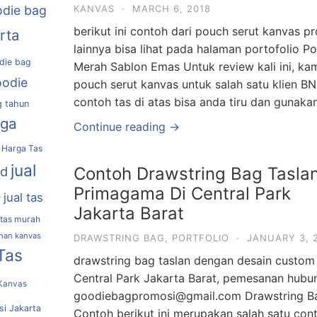
die bag
KANVAS
·
MARCH 6, 2018
berikut ini contoh dari pouch serut kanvas pr
rta
lainnya bisa lihat pada halaman portofolio 
die bag
Merah Sablon Emas Untuk review kali ini, 
oodie
pouch serut kanvas untuk salah satu klien B
contoh tas di atas bisa anda tiru dan gunaka
g tahun
rga
Continue reading →
Harga Tas
jual
nd
Contoh Drawstring Bag Tasla
Primagama Di Central Park
jual tas
r
Jakarta Barat
 tas murah
ahan kanvas
DRAWSTRING BAG
,
PORTFOLIO
·
JANUARY 3, 
Tas
drawstring bag taslan dengan desain custom 
Central Park Jakarta Barat, pemesanan hubu
Kanvas
goodiebagpromosi@gmail.com Drawstring Ba
si Jakarta
Contoh berikut ini merupakan salah satu cont