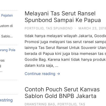
Melayani Tas Serut Ransel
 Pejaten
Spunbond Sampai Ke Papua
custom di
PORTFOLIO
,
TAS SPUNBOND
·
MARCH 23, 201
tidak hanya melayani wilayah Jakarta, Goodi
n Sablo…
Promosi juga melayani tas serut ransel samp
lainnya Tas Serut Ransel Untuk Souvenir Ul
arang Pola
berada di Papua kini juga bisa memesan tas s
a
Goodie Bag. Karena kami tidak hanya produk
vas
dalam kota saja, …
g
n…
Continue reading →
Contoh Pouch Serut Kanvas
Sablon Gold BNPB Jakarta
wstring
DRAWSTRING BAG
,
PORTFOLIO
,
TAS