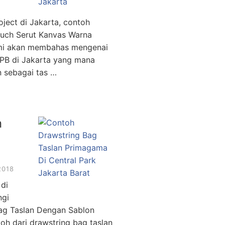
oject di Jakarta, contoh
Pouch Serut Kanvas Warna
kami akan membahas mengenai
NPB di Jakarta yang mana
n sebagai tas …
n
2018
di
ngi
g Taslan Dengan Sablon
oh dari drawstring bag taslan