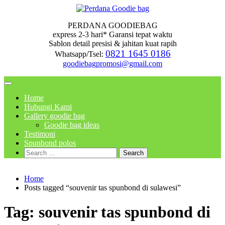
Skip
to
PERDANA GOODIEBAG
content
express 2-3 hari* Garansi tepat waktu
Sablon detail presisi & jahitan kuat rapih
0821 1645 0186
Whatsapp/Tsel:
goodiebagpromosi@gmail.com
Home
Hubungi Kami
Gallery goodie bag
Goodie bag ideas
Testimoni
Spunbond polos
Search
for:
Home
Posts tagged “souvenir tas spunbond di sulawesi”
Tag:
souvenir tas spunbond di