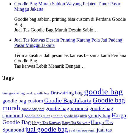
Goodie Bag Murah Sablon Wayang Pejaten Timur Pasar
Minggu Jakarta
Goodie bag sablon, printing bisa custom di Perdana Goodie
Bag
Jual Tas Goodie Bag Murah Desain Sablo…
Jual Tas Kanvas Desain Printing Karang Pola Jati Padang
Pasar Minggu Jakarta
Terima kasih sudah pesan tas kanvas bersama kami Perdana
Goodie Bag
Tas kanvas Lebih Menarik Dengan…
Tags
goodie bag
Drawstring bag
buat goodie bag
cetak goodie bag
Goodie bag
Goodie Bag Jakarta
goodie bag custom
murah
goodie bag promosi
goodie bag
goodie bag print
Harga
spunbond
goody bag
goodie bag ulang tahun
goodie bag ultah
Goodie Bag
Harga Tas
Harga Tas Kanvas
Harga Tas Souvenir
jual goodie bag
Spunbond
jual tas
jual tas souvenir