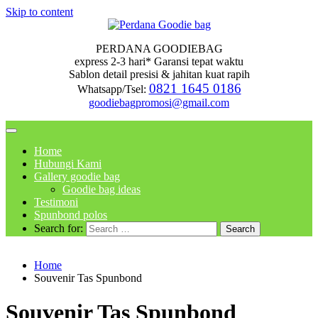
Skip to content
PERDANA GOODIEBAG
express 2-3 hari* Garansi tepat waktu
Sablon detail presisi & jahitan kuat rapih
0821 1645 0186
Whatsapp/Tsel:
goodiebagpromosi@gmail.com
Home
Hubungi Kami
Gallery goodie bag
Goodie bag ideas
Testimoni
Spunbond polos
Search for:
Home
Souvenir Tas Spunbond
Souvenir Tas Spunbond