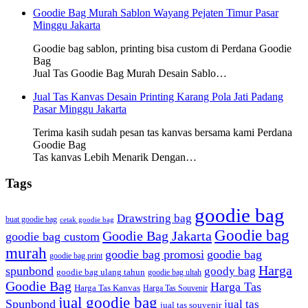
Goodie Bag Murah Sablon Wayang Pejaten Timur Pasar
Minggu Jakarta
Goodie bag sablon, printing bisa custom di Perdana Goodie
Bag
Jual Tas Goodie Bag Murah Desain Sablo…
Jual Tas Kanvas Desain Printing Karang Pola Jati Padang
Pasar Minggu Jakarta
Terima kasih sudah pesan tas kanvas bersama kami Perdana
Goodie Bag
Tas kanvas Lebih Menarik Dengan…
Tags
goodie bag
Drawstring bag
buat goodie bag
cetak goodie bag
Goodie bag
Goodie Bag Jakarta
goodie bag custom
murah
goodie bag promosi
goodie bag
goodie bag print
Harga
spunbond
goody bag
goodie bag ulang tahun
goodie bag ultah
Goodie Bag
Harga Tas
Harga Tas Kanvas
Harga Tas Souvenir
jual goodie bag
Spunbond
jual tas
jual tas souvenir