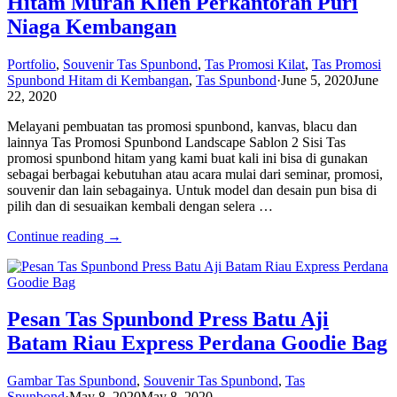
Hitam Murah Klien Perkantoran Puri
Niaga Kembangan
Portfolio
,
Souvenir Tas Spunbond
,
Tas Promosi Kilat
,
Tas Promosi
Spunbond Hitam di Kembangan
,
Tas Spunbond
·
June 5, 2020
June
22, 2020
Melayani pembuatan tas promosi spunbond, kanvas, blacu dan
lainnya Tas Promosi Spunbond Landscape Sablon 2 Sisi Tas
promosi spunbond hitam yang kami buat kali ini bisa di gunakan
sebagai berbagai kebutuhan atau acara mulai dari seminar, promosi,
souvenir dan lain sebagainya. Untuk model dan desain pun bisa di
pilih dan di sesuaikan kembali dengan selera …
Continue reading →
Pesan Tas Spunbond Press Batu Aji
Batam Riau Express Perdana Goodie Bag
Gambar Tas Spunbond
,
Souvenir Tas Spunbond
,
Tas
Spunbond
·
May 8, 2020
May 8, 2020