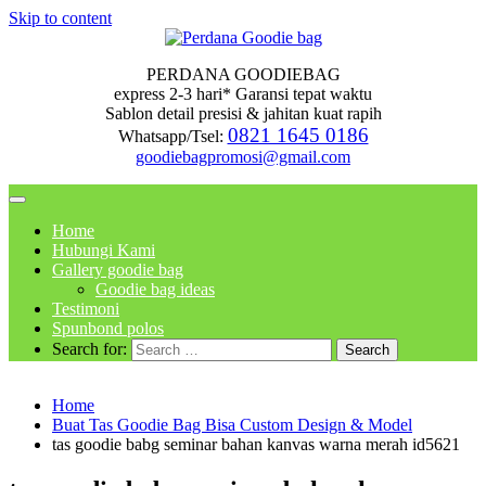
Skip to content
PERDANA GOODIEBAG
express 2-3 hari* Garansi tepat waktu
Sablon detail presisi & jahitan kuat rapih
0821 1645 0186
Whatsapp/Tsel:
goodiebagpromosi@gmail.com
Home
Hubungi Kami
Gallery goodie bag
Goodie bag ideas
Testimoni
Spunbond polos
Search for:
Home
Buat Tas Goodie Bag Bisa Custom Design & Model
tas goodie babg seminar bahan kanvas warna merah id5621