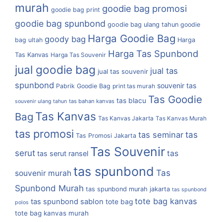
murah
goodie bag promosi
goodie bag print
goodie bag spunbond
goodie bag ulang tahun
goodie
Harga Goodie Bag
goody bag
bag ultah
Harga
Harga Tas Spunbond
Tas Kanvas
Harga Tas Souvenir
jual goodie bag
jual tas
jual tas souvenir
spunbond
souvenir tas
Pabrik Goodie Bag
print tas murah
Tas Goodie
tas blacu
tas bahan kanvas
souvenir ulang tahun
Tas Kanvas
Bag
Tas Kanvas Jakarta
Tas Kanvas Murah
tas promosi
tas
tas seminar
Tas Promosi Jakarta
Tas Souvenir
serut
tas
tas serut ransel
tas spunbond
Tas
souvenir murah
Spunbond Murah
tas spunbond murah jakarta
tas spunbond
tote bag kanvas
tas spunbond sablon
tote bag
polos
tote bag kanvas murah