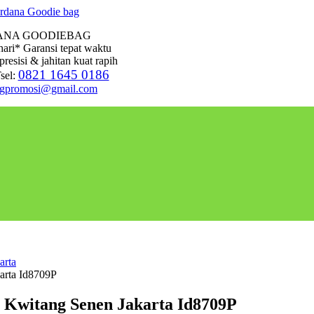
ANA GOODIEBAG
hari* Garansi tepat waktu
presisi & jahitan kuat rapih
0821 1645 0186
sel:
agpromosi@gmail.com
arta
arta Id8709P
 Kwitang Senen Jakarta Id8709P