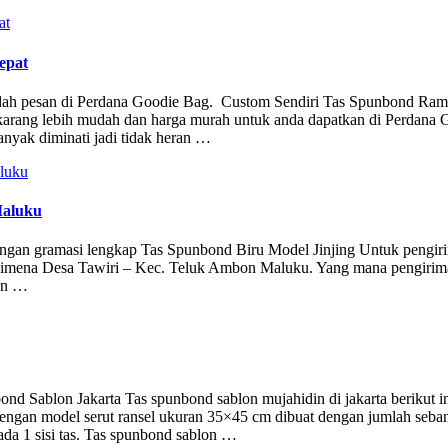
epat
mudah pesan di Perdana Goodie Bag. Custom Sendiri Tas Spunbond Ra
arang lebih mudah dan harga murah untuk anda dapatkan di Perdana 
anyak diminati jadi tidak heran …
Maluku
engan gramasi lengkap Tas Spunbond Biru Model Jinjing Untuk pengiri
J. Leimena Desa Tawiri – Kec. Teluk Ambon Maluku. Yang mana pengirima
nan …
ond Sablon Jakarta Tas spunbond sablon mujahidin di jakarta berikut i
engan model serut ransel ukuran 35×45 cm dibuat dengan jumlah seba
da 1 sisi tas. Tas spunbond sablon …