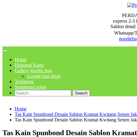
Skip
to
PERD
content
express 2-3 
Sablon detail 
Whatsapp/T
goodieb
Home
Hubungi Kami
Gallery goodie bag
Goodie bag ideas
Testimoni
Spunbond polos
Search
for:
Home
Tas Kain Spunbond Desain Sablon Kramat Kwitang Senen Jak
Tas Kain Spunbond Desain Sablon Kramat Kwitang Senen Jak
Tas Kain Spunbond Desain Sablon Kramat