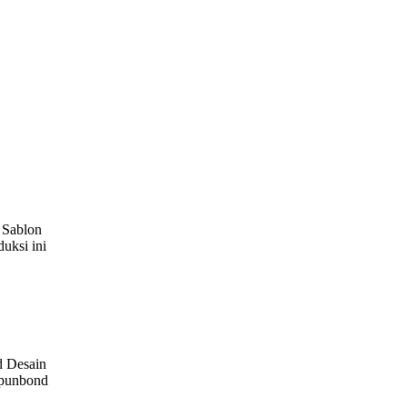
 Sablon
uksi ini
d Desain
spunbond