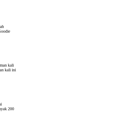
mah
Goodie
man kali
n kali ini
ni
nyak 200