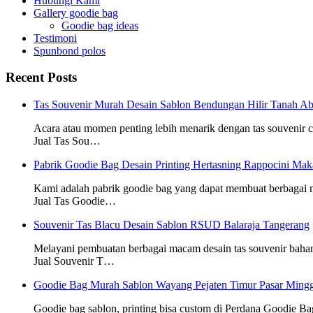
Hubungi Kami
Gallery goodie bag
Goodie bag ideas
Testimoni
Spunbond polos
Recent Posts
Tas Souvenir Murah Desain Sablon Bendungan Hilir Tanah Ab
Acara atau momen penting lebih menarik dengan tas souvenir
Jual Tas Sou…
Pabrik Goodie Bag Desain Printing Hertasning Rappocini Mak
Kami adalah pabrik goodie bag yang dapat membuat berbagai
Jual Tas Goodie…
Souvenir Tas Blacu Desain Sablon RSUD Balaraja Tangerang
Melayani pembuatan berbagai macam desain tas souvenir baha
Jual Souvenir T…
Goodie Bag Murah Sablon Wayang Pejaten Timur Pasar Mingg
Goodie bag sablon, printing bisa custom di Perdana Goodie Ba