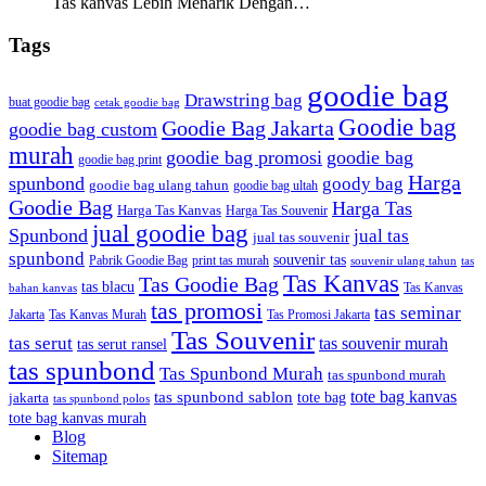
Tas kanvas Lebih Menarik Dengan…
Tags
goodie bag
Drawstring bag
buat goodie bag
cetak goodie bag
Goodie bag
Goodie Bag Jakarta
goodie bag custom
murah
goodie bag promosi
goodie bag
goodie bag print
Harga
spunbond
goody bag
goodie bag ulang tahun
goodie bag ultah
Goodie Bag
Harga Tas
Harga Tas Kanvas
Harga Tas Souvenir
jual goodie bag
Spunbond
jual tas
jual tas souvenir
spunbond
souvenir tas
Pabrik Goodie Bag
print tas murah
tas
souvenir ulang tahun
Tas Kanvas
Tas Goodie Bag
tas blacu
Tas Kanvas
bahan kanvas
tas promosi
tas seminar
Jakarta
Tas Promosi Jakarta
Tas Kanvas Murah
Tas Souvenir
tas serut
tas souvenir murah
tas serut ransel
tas spunbond
Tas Spunbond Murah
tas spunbond murah
tote bag kanvas
tas spunbond sablon
tote bag
jakarta
tas spunbond polos
tote bag kanvas murah
Blog
Sitemap