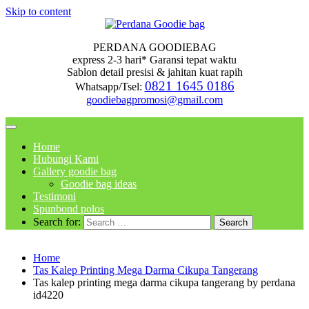
Skip to content
PERDANA GOODIEBAG
express 2-3 hari* Garansi tepat waktu
Sablon detail presisi & jahitan kuat rapih
0821 1645 0186
Whatsapp/Tsel:
goodiebagpromosi@gmail.com
Home
Hubungi Kami
Gallery goodie bag
Goodie bag ideas
Testimoni
Spunbond polos
Search for:
Home
Tas Kalep Printing Mega Darma Cikupa Tangerang
Tas kalep printing mega darma cikupa tangerang by perdana
id4220