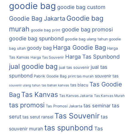
goodie bag
goodie bag custom
Goodie bag
Goodie Bag Jakarta
murah
goodie bag promosi
goodie bag print
goodie bag spunbond
goodie bag ulang tahun
goodie
Harga Goodie Bag
goody bag
bag ultah
Harga
Harga Tas Spunbond
Tas Kanvas
Harga Tas Souvenir
jual goodie bag
jual tas
jual tas souvenir
spunbond
souvenir tas
Pabrik Goodie Bag
print tas murah
Tas Goodie
tas blacu
tas bahan kanvas
souvenir ulang tahun
Tas Kanvas
Bag
Tas Kanvas Jakarta
Tas Kanvas Murah
tas promosi
tas
tas seminar
Tas Promosi Jakarta
Tas Souvenir
serut
tas
tas serut ransel
tas spunbond
Tas
souvenir murah