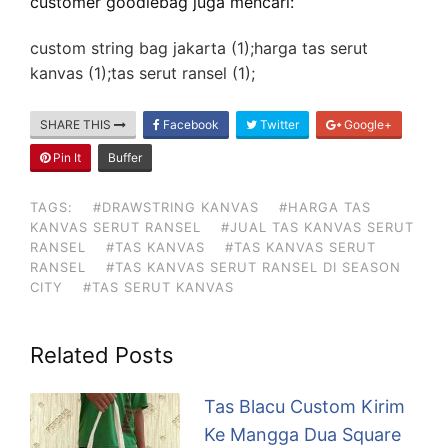
customer goodiebag juga mencari:
custom string bag jakarta (1);harga tas serut
kanvas (1);tas serut ransel (1);
SHARE THIS
Facebook
Twitter
Google+
Pin It
Buffer
TAGS:
#DRAWSTRING KANVAS
#HARGA TAS
KANVAS SERUT RANSEL
#JUAL TAS KANVAS SERUT
RANSEL
#TAS KANVAS
#TAS KANVAS SERUT
RANSEL
#TAS KANVAS SERUT RANSEL DI SEASON
CITY
#TAS SERUT KANVAS
Related Posts
Tas Blacu Custom Kirim
Ke Mangga Dua Square