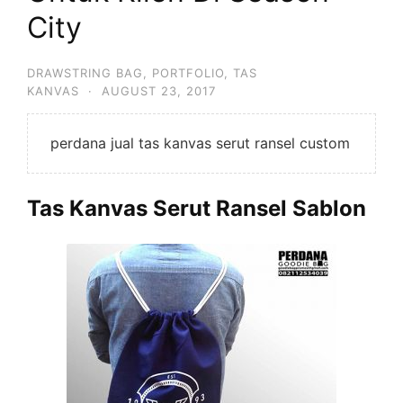
City
DRAWSTRING BAG
,
PORTFOLIO
,
TAS
KANVAS
·
AUGUST 23, 2017
perdana jual tas kanvas serut ransel custom
Tas Kanvas Serut Ransel Sablon