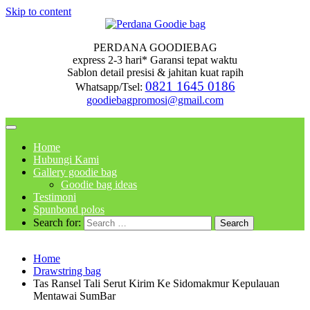
Skip to content
PERDANA GOODIEBAG
express 2-3 hari* Garansi tepat waktu
Sablon detail presisi & jahitan kuat rapih
0821 1645 0186
Whatsapp/Tsel:
goodiebagpromosi@gmail.com
Home
Hubungi Kami
Gallery goodie bag
Goodie bag ideas
Testimoni
Spunbond polos
Search for:
Home
Drawstring bag
Tas Ransel Tali Serut Kirim Ke Sidomakmur Kepulauan
Mentawai SumBar