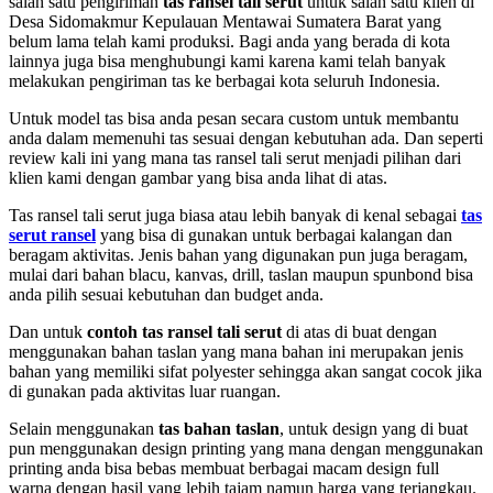
salah satu pengiriman
tas ransel tali serut
untuk salah satu klien di
Desa Sidomakmur Kepulauan Mentawai Sumatera Barat yang
belum lama telah kami produksi. Bagi anda yang berada di kota
lainnya juga bisa menghubungi kami karena kami telah banyak
melakukan pengiriman tas ke berbagai kota seluruh Indonesia.
Untuk model tas bisa anda pesan secara custom untuk membantu
anda dalam memenuhi tas sesuai dengan kebutuhan ada. Dan seperti
review kali ini yang mana tas ransel tali serut menjadi pilihan dari
klien kami dengan gambar yang bisa anda lihat di atas.
Tas ransel tali serut juga biasa atau lebih banyak di kenal sebagai
tas
serut ransel
yang bisa di gunakan untuk berbagai kalangan dan
beragam aktivitas. Jenis bahan yang digunakan pun juga beragam,
mulai dari bahan blacu, kanvas, drill, taslan maupun spunbond bisa
anda pilih sesuai kebutuhan dan budget anda.
Dan untuk
contoh tas ransel tali serut
di atas di buat dengan
menggunakan bahan taslan yang mana bahan ini merupakan jenis
bahan yang memiliki sifat polyester sehingga akan sangat cocok jika
di gunakan pada aktivitas luar ruangan.
Selain menggunakan
tas bahan taslan
, untuk design yang di buat
pun menggunakan design printing yang mana dengan menggunakan
printing anda bisa bebas membuat berbagai macam design full
warna dengan hasil yang lebih tajam namun harga yang terjangkau.