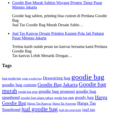
Goodie Bag Murah Sablon Wayang Pejaten Timur Pasar
Minggu Jakarta
Goodie bag sablon, printing bisa custom di Perdana Goodie
Bag
Jual Tas Goodie Bag Murah Desain Sablo…
Jual Tas Kanvas Desain Printing Karang Pola Jati Padang
Pasar Minggu Jakarta
Terima kasih sudah pesan tas kanvas bersama kami Perdana
Goodie Bag
Tas kanvas Lebih Menarik Dengan…
Tags
goodie bag
Drawstring bag
buat goodie bag
cetak goodie bag
Goodie bag
Goodie Bag Jakarta
goodie bag custom
murah
goodie bag promosi
goodie bag
goodie bag print
Harga
spunbond
goody bag
goodie bag ulang tahun
goodie bag ultah
Goodie Bag
Harga Tas
Harga Tas Kanvas
Harga Tas Souvenir
jual goodie bag
Spunbond
jual tas
jual tas souvenir