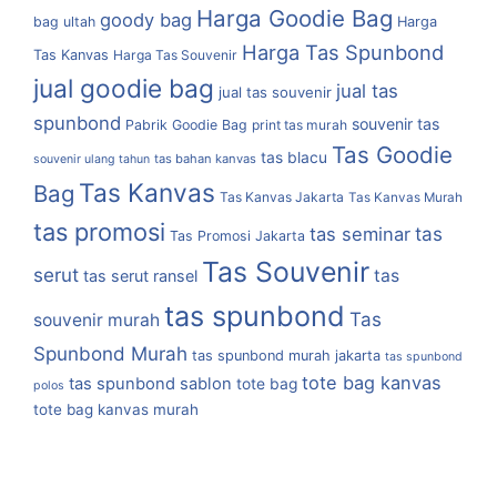
Harga Goodie Bag
goody bag
bag ultah
Harga
Harga Tas Spunbond
Tas Kanvas
Harga Tas Souvenir
jual goodie bag
jual tas
jual tas souvenir
spunbond
souvenir tas
Pabrik Goodie Bag
print tas murah
Tas Goodie
tas blacu
tas bahan kanvas
souvenir ulang tahun
Tas Kanvas
Bag
Tas Kanvas Jakarta
Tas Kanvas Murah
tas promosi
tas
tas seminar
Tas Promosi Jakarta
Tas Souvenir
serut
tas
tas serut ransel
tas spunbond
Tas
souvenir murah
Spunbond Murah
tas spunbond murah jakarta
tas spunbond
tote bag kanvas
tas spunbond sablon
tote bag
polos
tote bag kanvas murah