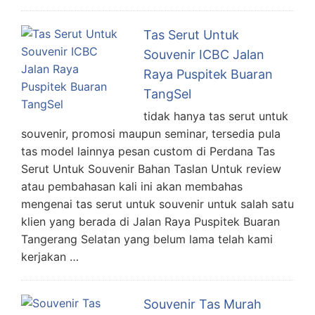
Tas Serut Untuk
Souvenir ICBC Jalan
Raya Puspitek Buaran
TangSel
tidak hanya tas serut untuk
souvenir, promosi maupun seminar, tersedia pula
tas model lainnya pesan custom di Perdana Tas
Serut Untuk Souvenir Bahan Taslan Untuk review
atau pembahasan kali ini akan membahas
mengenai tas serut untuk souvenir untuk salah satu
klien yang berada di Jalan Raya Puspitek Buaran
Tangerang Selatan yang belum lama telah kami
kerjakan …
Souvenir Tas Murah