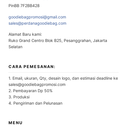
PinBB 7F2BB428
goodiebagpromosi@gmail.com
sales@perdanagoodiebag.com
Alamat Baru kami:
Ruko Grand Centro Blok B25, Pesanggrahan, Jakarta
Selatan
CARA PEMESANAN:
1. Email, ukuran, Qty, desain logo, dan estimasi deadline ke
sales@goodiebagpromosi.com
2. Pembayaran Dp 50%
3. Produksi
4. Pengiriman dan Pelunasan
MENU