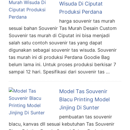
Wisuda Di Ciputat
Produksi Perdana
harga souvenir tas murah
sesuai bahan Souvenir Tas Murah Desain Custom
Souvenir tas murah di Ciputat ini bisa menjadi
salah satu contoh souvenir tas yang dapat
digunakan sebagai souvenir tas wisuda. Souvenir
tas murah ini di produksi Perdana Goodie Bag
belum lama ini. Untuk proses produksi berkisar 7
sampai 12 hari. Spesifikasi dari souvenir tas …
Model Tas Souvenir
Blacu Printing Model
Jinjing Di Sunter
pembuatan tas souvenir
blacu, kanvas dll sesuai kebutuhan Tas Souvenir