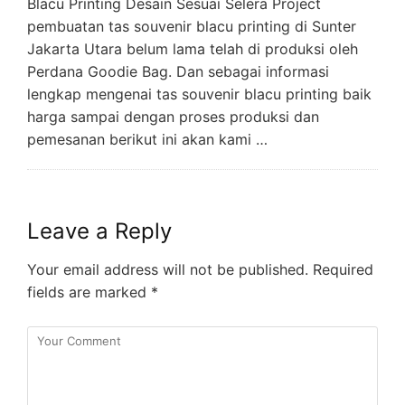
Blacu Printing Desain Sesuai Selera Project
pembuatan tas souvenir blacu printing di Sunter
Jakarta Utara belum lama telah di produksi oleh
Perdana Goodie Bag. Dan sebagai informasi
lengkap mengenai tas souvenir blacu printing baik
harga sampai dengan proses produksi dan
pemesanan berikut ini akan kami …
Leave a Reply
Your email address will not be published.
Required
fields are marked
*