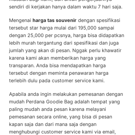
sendiri di kerjakan hanya dalam waktu 7 hari saja.
Mengenai
harga tas souvenir
dengan spesifikasi
tersebut star harga mulai dari 195,000 sampai
dengan 25,000 per pcsnya, harga bisa didapatkan
lebih murah tergantung dari spesifikasi dan juga
jumlah yang akan di pesan. Nggak perlu khawatir
karena kami akan memberikan harga yang
transparan. Anda bisa mendapatkan harga
tersebut dengan meminta penawaran harga
terlebih dulu pada customer service kami.
Apabila anda ingin melakukan pemesanan dengan
mudah Perdana Goodie Bag adalah tempat yang
paling mudah anda pesan karena melayani
pemesanan secara online, yang bisa di pesan
kapan saja dan dari mana saja dengan
menghubungi customer service kami via email,