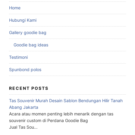
Home
Hubungi Kami
Gallery goodie bag
Goodie bag ideas
Testimoni
Spunbond polos
RECENT POSTS
Tas Souvenir Murah Desain Sablon Bendungan Hilir Tanah
Abang Jakarta
Acara atau momen penting lebih menarik dengan tas
souvenir custom di Perdana Goodie Bag
Jual Tas Sou…