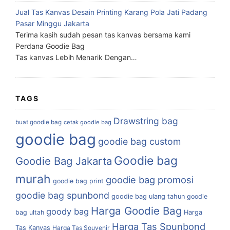
Jual Tas Kanvas Desain Printing Karang Pola Jati Padang
Pasar Minggu Jakarta
Terima kasih sudah pesan tas kanvas bersama kami
Perdana Goodie Bag
Tas kanvas Lebih Menarik Dengan…
TAGS
Drawstring bag
buat goodie bag
cetak goodie bag
goodie bag
goodie bag custom
Goodie bag
Goodie Bag Jakarta
murah
goodie bag promosi
goodie bag print
goodie bag spunbond
goodie bag ulang tahun
goodie
Harga Goodie Bag
goody bag
bag ultah
Harga
Harga Tas Spunbond
Tas Kanvas
Harga Tas Souvenir