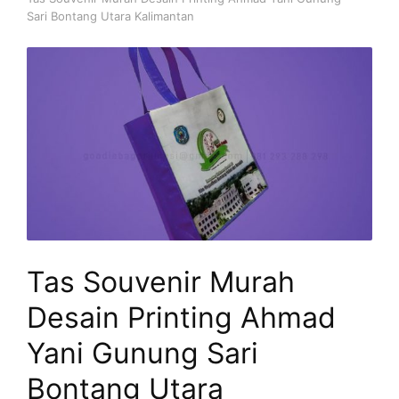
Sari Bontang Utara Kalimantan
Tas Souvenir Murah
Desain Printing Ahmad
Yani Gunung Sari
Bontang Utara