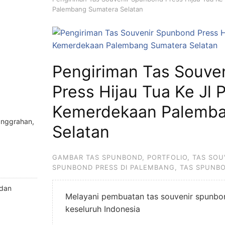
Palembang Sumatera Selatan
Pengiriman Tas Souve
Press Hijau Tua Ke Jl P
Kemerdekaan Palemba
anggrahan,
Selatan
GAMBAR TAS SPUNBOND
,
PORTFOLIO
,
TAS SOU
SPUNBOND PRESS DI PALEMBANG
,
TAS SPUNB
 dan
Melayani pembuatan tas souvenir spunbon
keseluruh Indonesia