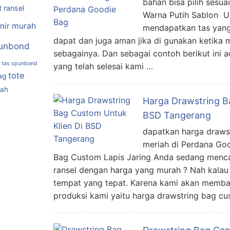
bahan bisa pilih sesua
t ransel
Warna Putih Sablon U
nir murah
mendapatkan tas yang
dapat dan juga aman jika di gunakan ketika 
unbond
sebagainya. Dan sebagai contoh berikut ini a
tas spunbond
yang telah selesai kami …
tote
ag
rah
Harga Drawstring B
BSD Tangerang
dapatkan harga draws
meriah di Perdana Go
Bag Custom Lapis Jaring Anda sedang menca
ransel dengan harga yang murah ? Nah kalau
tempat yang tepat. Karena kami akan memba
produksi kami yaitu harga drawstring bag cu