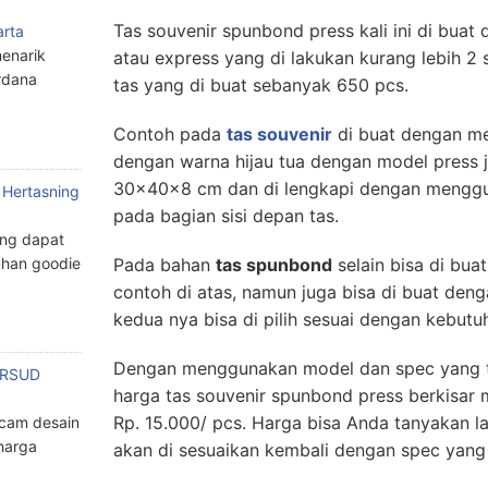
Tas souvenir spunbond press kali ini di buat
arta
enarik
atau express yang di lakukan kurang lebih 2 
rdana
tas yang di buat sebanyak 650 pcs.
Contoh pada
tas souvenir
di buat dengan m
dengan warna hijau tua dengan model press ji
30x40x8 cm dan di lengkapi dengan menggu
 Hertasning
pada bagian sisi depan tas.
ang dapat
han goodie
Pada bahan
tas spunbond
selain bisa di bua
contoh di atas, namun juga bisa di buat den
kedua nya bisa di pilih sesuai dengan kebut
Dengan menggunakan model dan spec yang tel
n RSUD
harga tas souvenir spunbond press berkisar m
Rp. 15.000/ pcs. Harga bisa Anda tanyakan l
cam desain
harga
akan di sesuaikan kembali dengan spec yang 