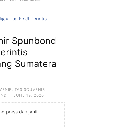
nir Spunbond
erintis
ng Sumatera
VENIR
,
TAS SOUVENIR
OND
·
JUNE 19, 2020
d press dan jahit