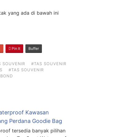
ak yang ada di bawah ini
+
Pin It
Buffer
S SOUVENIR
#TAS SOUVENIR
S
#TAS SOUVENIR
NBOND
aterproof Kawasan
wang Perdana Goodie Bag
proof tersedia banyak pilihan