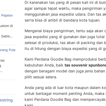
Di karenakan tas yang di pesan kali ini di b
agar sampai tepat waktu, maka pengiriman y
menggunakan jasa expedisi udara. Dan tas a
 Pejaten
serta bisa di ambil di bandara kota tujuan.
custom di
Mengenai biaya pengiriman, tentu saja akan 
n Sablo…
jasa expedisi yang di gunakan dan juga total b
selesai di produksi, tas akan di packing dan
itu di hitung dengan biaya expedisi yang di 
arang Pola
a
Kami Perdana Goodie Bag memproduksi berb
vas
kebutuhan Anda, baik
tas souvenir spunbon
g
n…
dengan beragam model dan juga jenis bahan 
pilih sesuai selera.
Anda yang ada di luar kota maupun dalam ko
untuk berbagai moment penting Anda, maka 
kami Perdana Goodie Bag dan mempercayak
wstring
kami.