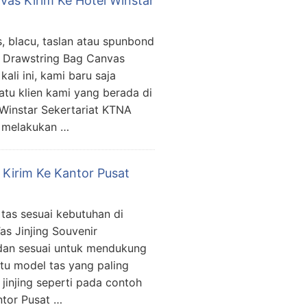
vas Kirim Ke Hotel Winstar
, blacu, taslan atau spunbond
ra Drawstring Bag Canvas
li ini, kami baru saja
atu klien kami yang berada di
 Winstar Sekertariat KTNA
k melakukan …
r Kirim Ke Kantor Pusat
 tas sesuai kebutuhan di
s Jinjing Souvenir
 dan sesuai untuk mendukung
tu model tas yang paling
 jinjing seperti pada contoh
antor Pusat …