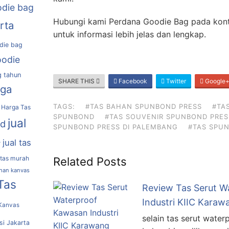
die bag
Hubungi kami Perdana Goodie Bag pada kont
rta
untuk informasi lebih jelas dan lengkap.
die bag
oodie
g tahun
SHARE THIS
Facebook
Twitter
Google
rga
TAGS:
#TAS BAHAN SPUNBOND PRESS
#TA
Harga Tas
SPUNBOND
#TAS SOUVENIR SPUNBOND PRES
jual
nd
SPUNBOND PRESS DI PALEMBANG
#TAS SPU
jual tas
r
 tas murah
Related Posts
ahan kanvas
Tas
Review Tas Serut W
Industri KIIC Kara
Kanvas
selain tas serut water
si Jakarta