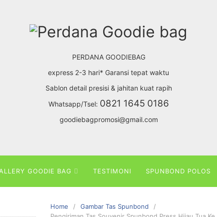
PERDANA GOODIEBAG
express 2-3 hari* Garansi tepat waktu
Sablon detail presisi & jahitan kuat rapih
0821 1645 0186
Whatsapp/Tsel:
goodiebagpromosi@gmail.com
ALLERY GOODIE BAG
TESTIMONI
SPUNBOND POLOS
Home
Gambar Tas Spunbond
Pengiriman Tas Souvenir Spunbond Press Hijau Tua Ke 