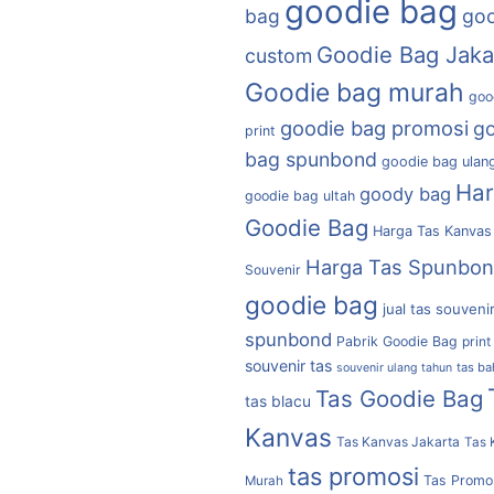
goodie bag
bag
goo
Goodie Bag Jaka
custom
Goodie bag murah
goo
goodie bag promosi
g
print
bag spunbond
goodie bag ulan
Ha
goody bag
goodie bag ultah
Goodie Bag
Harga Tas Kanvas
Harga Tas Spunbo
Souvenir
goodie bag
jual tas souveni
spunbond
Pabrik Goodie Bag
print
souvenir tas
tas b
souvenir ulang tahun
Tas Goodie Bag
tas blacu
Kanvas
Tas Kanvas Jakarta
Tas 
tas promosi
Tas Promo
Murah