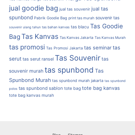
jual goodie bag
jual tas
jual tas souvenir
spunbond
souvenir tas
Pabrik Goodie Bag
print tas murah
Tas Goodie
tas blacu
tas bahan kanvas
souvenir ulang tahun
Tas Kanvas
Bag
Tas Kanvas Jakarta
Tas Kanvas Murah
tas promosi
tas
tas seminar
Tas Promosi Jakarta
Tas Souvenir
serut
tas
tas serut ransel
tas spunbond
Tas
souvenir murah
Spunbond Murah
tas spunbond murah jakarta
tas spunbond
tote bag kanvas
tas spunbond sablon
tote bag
polos
tote bag kanvas murah