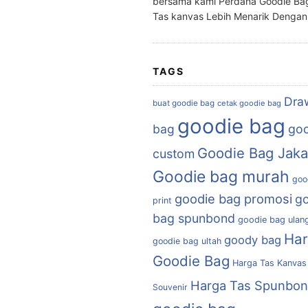
bersama kami Perdana Goodie Ba
Tas kanvas Lebih Menarik Denga
TAGS
Dra
buat goodie bag
cetak goodie bag
goodie bag
bag
goo
Goodie Bag Jaka
custom
Goodie bag murah
goo
goodie bag promosi
g
print
bag spunbond
goodie bag ulan
Ha
goody bag
goodie bag ultah
Goodie Bag
Harga Tas Kanvas
Harga Tas Spunbo
Souvenir