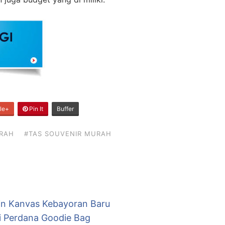
le+
Pin It
Buffer
URAH
#TAS SOUVENIR MURAH
ain Kanvas Kebayoran Baru
ri Perdana Goodie Bag