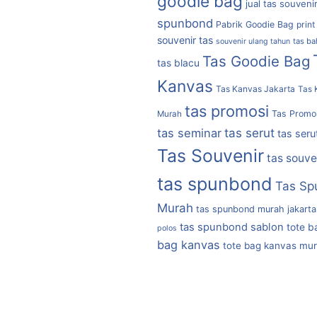
goodie bag
jual tas souveni
spunbond
Pabrik Goodie Bag
print
souvenir tas
tas b
souvenir ulang tahun
Tas Goodie Bag
tas blacu
Kanvas
Tas Kanvas Jakarta
Tas 
tas promosi
Tas Promo
Murah
tas serut
tas seminar
tas seru
Tas Souvenir
tas souve
tas spunbond
Tas Sp
Murah
tas spunbond murah jakarta
tas spunbond sablon
tote b
polos
bag kanvas
tote bag kanvas mu