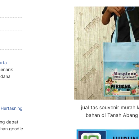
arta
enarik
rdana
jual tas souvenir murah 
 Hertasning
bahan di Tanah Abang
ang dapat
han goodie