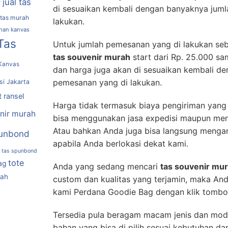
jual tas
r
di sesuaikan kembali dengan banyaknya jum
 tas murah
lakukan.
ahan kanvas
Tas
Untuk jumlah pemesanan yang di lakukan s
tas souvenir murah
start dari Rp. 25.000 s
Kanvas
dan harga juga akan di sesuaikan kembali d
pemesanan yang di lakukan.
si Jakarta
t ransel
Harga tidak termasuk biaya pengiriman yang 
nir murah
bisa menggunakan jasa expedisi maupun meng
Atau bahkan Anda juga bisa langsung mengam
unbond
apabila Anda berlokasi dekat kami.
tas spunbond
tote
ag
Anda yang sedang mencari
tas souvenir mu
rah
custom dan kualitas yang terjamin, maka An
kami Perdana Goodie Bag dengan klik tombol
Tersedia pula beragam macam jenis dan mod
bahan yang bisa di pilih sesuai kebutuhan dan