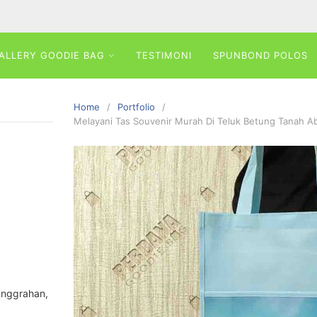
ALLERY GOODIE BAG
TESTIMONI
SPUNBOND POLOS
Home
Portfolio
Melayani Tas Souvenir Murah Di Teluk Betung Tanah A
anggrahan,