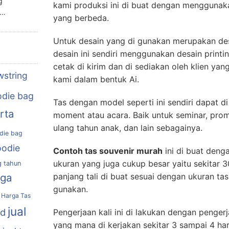
g
kami produksi ini di buat dengan menggunak
n…
yang berbeda.
Untuk desain yang di gunakan merupakan des
desain ini sendiri menggunakan desain printin
cetak di kirim dan di sediakan oleh klien yan
wstring
kami dalam bentuk Ai.
die bag
Tas dengan model seperti ini sendiri dapat d
rta
moment atau acara. Baik untuk seminar, prom
ulang tahun anak, dan lain sebagainya.
die bag
oodie
Contoh tas souvenir murah
ini di buat deng
ukuran yang juga cukup besar yaitu sekitar
g tahun
rga
panjang tali di buat sesuai dengan ukuran ta
gunakan.
Harga Tas
jual
nd
Pengerjaan kali ini di lakukan dengan penger
yang mana di kerjakan sekitar 3 sampai 4 har