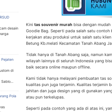
n RSUD
Kini
tas souvenir murah
bisa dengan mudah 
cam desain
Goodie Bag. Seperti pada salah satu contoh 
harga
kerjakan atau produksi untuk salah satu klien
Betung Kb.melati Kecamatan Tanah Abang Jak
Tidak hanya di Tanah Abang saja, namun kam
 Pejaten
wilayah lainnya di seluruh Indonesia yang bi
baik secara online maupun offline.
custom di
Kami tidak hanya melayani pembuatan tas so
n Sablo…
kualitas pun juga terjamin. Kualitas terjamin
jahitan dan juga design yang di gunakan yan
arang Pola
atau pun terkelupas.
a
vas
Seperti pada contoh yang ada di atas ini, y