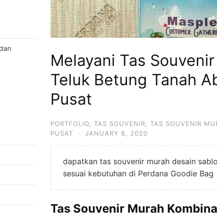
 dan
Melayani Tas Souvenir
Teluk Betung Tanah A
Pusat
PORTFOLIO
,
TAS SOUVENIR
,
TAS SOUVENIR MU
PUSAT
·
JANUARY 8, 2020
dapatkan tas souvenir murah desain sablon
sesuai kebutuhan di Perdana Goodie Bag
Tas Souvenir Murah Kombinas