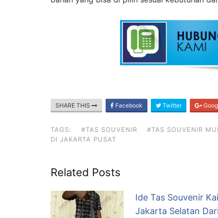
SHARE THIS
Facebook
Twitter
Goog
TAGS:
#TAS SOUVENIR
#TAS SOUVENIR M
DI JAKARTA PUSAT
Related Posts
Ide Tas Souvenir K
Jakarta Selatan Da