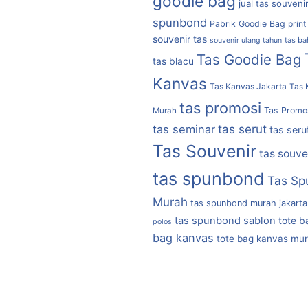
goodie bag
jual tas souveni
spunbond
Pabrik Goodie Bag
print
souvenir tas
tas b
souvenir ulang tahun
Tas Goodie Bag
tas blacu
Kanvas
Tas Kanvas Jakarta
Tas 
tas promosi
Tas Promo
Murah
tas serut
tas seminar
tas seru
Tas Souvenir
tas souve
tas spunbond
Tas Sp
Murah
tas spunbond murah jakarta
tas spunbond sablon
tote b
polos
bag kanvas
tote bag kanvas mu