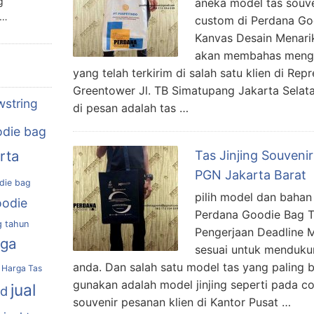
g
aneka model tas souve
n…
custom di Perdana Go
Kanvas Desain Menarik
akan membahas mengen
yang telah terkirim di salah satu klien di Re
Greentower Jl. TB Simatupang Jakarta Selat
wstring
di pesan adalah tas …
die bag
rta
Tas Jinjing Souveni
PGN Jakarta Barat
die bag
pilih model dan bahan
oodie
Perdana Goodie Bag Ta
g tahun
Pengerjaan Deadline M
rga
sesuai untuk menduku
anda. Dan salah satu model tas yang paling ba
Harga Tas
gunakan adalah model jinjing seperti pada con
jual
nd
souvenir pesanan klien di Kantor Pusat …