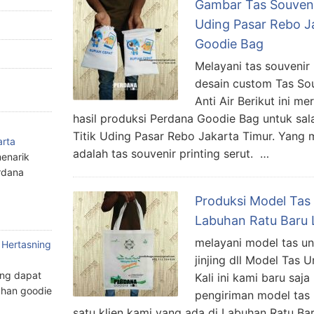
Gambar Tas Souvenir 
Uding Pasar Rebo J
Goodie Bag
Melayani tas souvenir 
desain custom Tas Sou
Anti Air Berikut ini m
hasil produksi Perdana Goodie Bag untuk sala
Titik Uding Pasar Rebo Jakarta Timur. Yang m
arta
adalah tas souvenir printing serut. …
enarik
rdana
Produksi Model Tas
Labuhan Ratu Baru
melayani model tas unt
 Hertasning
jinjing dll Model Tas 
ang dapat
Kali ini kami baru saj
han goodie
pengiriman model tas 
satu klien kami yang ada di Labuhan Ratu Ba