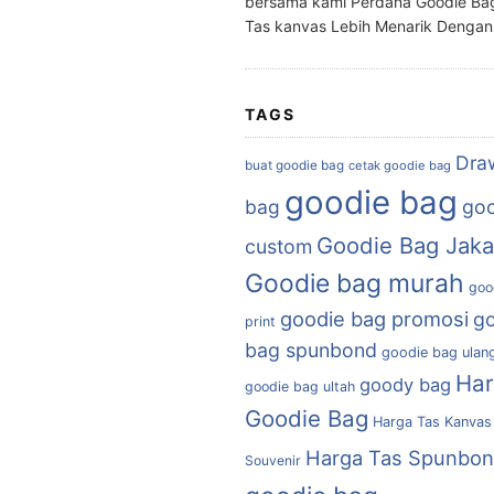
bersama kami Perdana Goodie Ba
Tas kanvas Lebih Menarik Denga
TAGS
Dra
buat goodie bag
cetak goodie bag
goodie bag
bag
goo
Goodie Bag Jaka
custom
Goodie bag murah
goo
goodie bag promosi
g
print
bag spunbond
goodie bag ulan
Ha
goody bag
goodie bag ultah
Goodie Bag
Harga Tas Kanvas
Harga Tas Spunbo
Souvenir