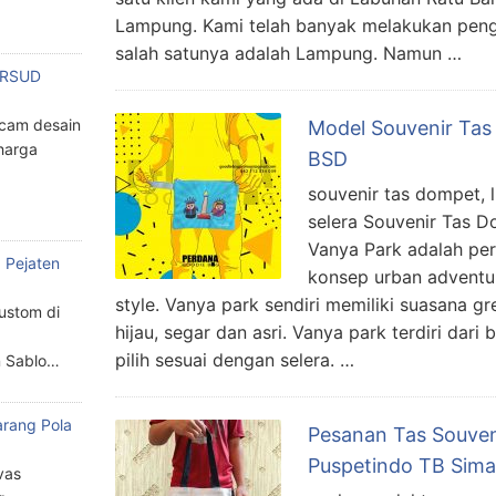
Lampung. Kami telah banyak melakukan pengi
salah satunya adalah Lampung. Namun …
n RSUD
cam desain
Model Souvenir Tas
harga
BSD
souvenir tas dompet, li
selera Souvenir Tas D
Vanya Park adalah pe
 Pejaten
konsep urban adventu
style. Vanya park sendiri memiliki suasana g
custom di
hijau, segar dan asri. Vanya park terdiri dari
pilih sesuai dengan selera. …
n Sablo…
arang Pola
Pesanan Tas Souven
a
Puspetindo TB Sim
vas