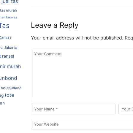
jual tas
r
 tas murah
ahan kanvas
Leave a Reply
Tas
Your email address will not be published.
Requ
Kanvas
si Jakarta
t ransel
nir murah
unbond
tas spunbond
tote
ag
rah