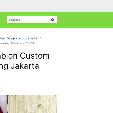
SEARCH
FOR:
aya Cengkareng Jakarta
areng Jakarta Id7332P
ablon Custom
ng Jakarta