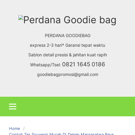
Skip
to
content
PERDANA GOODIEBAG
express 2-3 hari* Garansi tepat waktu
Sablon detail presisi & jahitan kuat rapih
0821 1645 0186
Whatsapp/Tsel:
goodiebagpromosi@gmail.com
Home
Contoh Tas Souvenir Murah Di Taman Margasatwa Raya