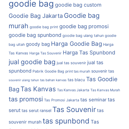
goodie bag
goodie bag custom
Goodie bag
Goodie Bag Jakarta
murah
goodie bag promosi
goodie bag print
goodie bag spunbond
goodie bag ulang tahun
goodie
Harga Goodie Bag
goody bag
bag ultah
Harga
Harga Tas Spunbond
Tas Kanvas
Harga Tas Souvenir
jual goodie bag
jual tas
jual tas souvenir
spunbond
souvenir tas
Pabrik Goodie Bag
print tas murah
Tas Goodie
tas blacu
tas bahan kanvas
souvenir ulang tahun
Tas Kanvas
Bag
Tas Kanvas Jakarta
Tas Kanvas Murah
tas promosi
tas
tas seminar
Tas Promosi Jakarta
Tas Souvenir
serut
tas
tas serut ransel
tas spunbond
Tas
souvenir murah