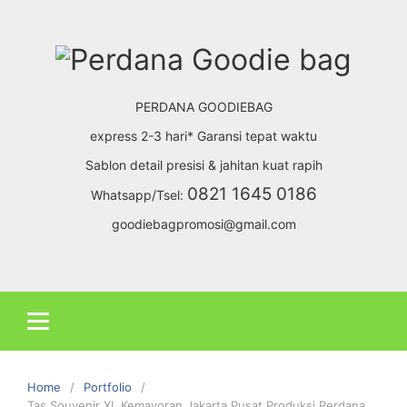
Skip
to
content
PERDANA GOODIEBAG
express 2-3 hari* Garansi tepat waktu
Sablon detail presisi & jahitan kuat rapih
0821 1645 0186
Whatsapp/Tsel:
goodiebagpromosi@gmail.com
Home
Portfolio
Tas Souvenir XL Kemayoran Jakarta Pusat Produksi Perdana