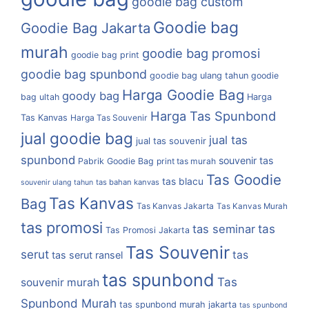
goodie bag custom
Goodie bag
Goodie Bag Jakarta
murah
goodie bag promosi
goodie bag print
goodie bag spunbond
goodie bag ulang tahun
goodie
Harga Goodie Bag
goody bag
bag ultah
Harga
Harga Tas Spunbond
Tas Kanvas
Harga Tas Souvenir
jual goodie bag
jual tas
jual tas souvenir
spunbond
souvenir tas
Pabrik Goodie Bag
print tas murah
Tas Goodie
tas blacu
tas bahan kanvas
souvenir ulang tahun
Tas Kanvas
Bag
Tas Kanvas Jakarta
Tas Kanvas Murah
tas promosi
tas
tas seminar
Tas Promosi Jakarta
Tas Souvenir
serut
tas
tas serut ransel
tas spunbond
Tas
souvenir murah
Spunbond Murah
tas spunbond murah jakarta
tas spunbond