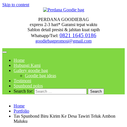
Skip to content
PERDANA GOODIEBAG
express 2-3 hari* Garansi tepat waktu
Sablon detail presisi & jahitan kuat rapih
0821 1645 0186
Whatsapp/Tsel:
goodiebagpromosi@gmail.com
Home
Hubungi Kami
Gallery goodie bag
Goodie bag ideas
Testimoni
Spunbond polos
Search for:
Home
Portfolio
Tas Spunbond Biru Kirim Ke Desa Tawiri Teluk Ambon
Maluku