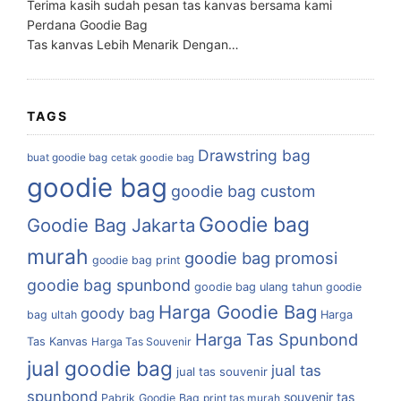
Terima kasih sudah pesan tas kanvas bersama kami
Perdana Goodie Bag
Tas kanvas Lebih Menarik Dengan…
TAGS
Drawstring bag
buat goodie bag
cetak goodie bag
goodie bag
goodie bag custom
Goodie bag
Goodie Bag Jakarta
murah
goodie bag promosi
goodie bag print
goodie bag spunbond
goodie bag ulang tahun
goodie
Harga Goodie Bag
goody bag
bag ultah
Harga
Harga Tas Spunbond
Tas Kanvas
Harga Tas Souvenir
jual goodie bag
jual tas
jual tas souvenir
spunbond
souvenir tas
Pabrik Goodie Bag
print tas murah