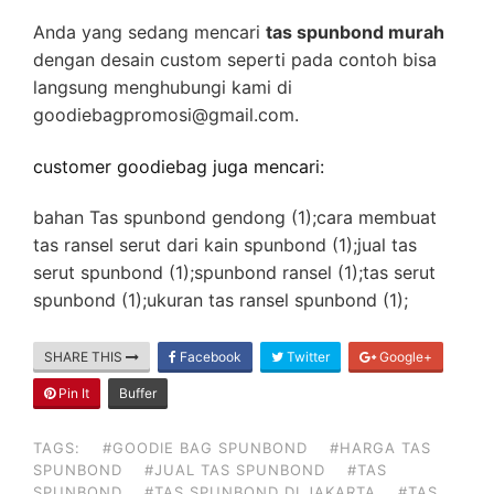
Anda yang sedang mencari
tas spunbond murah
dengan desain custom seperti pada contoh bisa
langsung menghubungi kami di
goodiebagpromosi@gmail.com.
customer goodiebag juga mencari:
bahan Tas spunbond gendong (1);cara membuat
tas ransel serut dari kain spunbond (1);jual tas
serut spunbond (1);spunbond ransel (1);tas serut
spunbond (1);ukuran tas ransel spunbond (1);
SHARE THIS
Facebook
Twitter
Google+
Pin It
Buffer
TAGS:
#GOODIE BAG SPUNBOND
#HARGA TAS
SPUNBOND
#JUAL TAS SPUNBOND
#TAS
SPUNBOND
#TAS SPUNBOND DI JAKARTA
#TAS