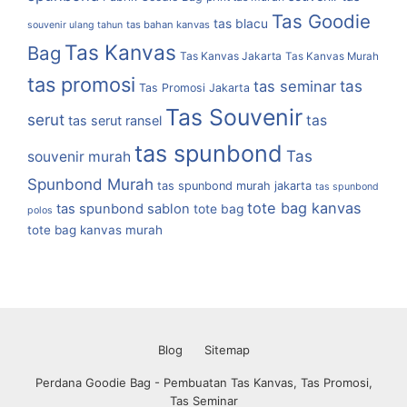
Tas Goodie
tas blacu
tas bahan kanvas
souvenir ulang tahun
Tas Kanvas
Bag
Tas Kanvas Jakarta
Tas Kanvas Murah
tas promosi
tas
tas seminar
Tas Promosi Jakarta
Tas Souvenir
serut
tas
tas serut ransel
tas spunbond
Tas
souvenir murah
Spunbond Murah
tas spunbond murah jakarta
tas spunbond
tote bag kanvas
tas spunbond sablon
tote bag
polos
tote bag kanvas murah
Blog
Sitemap
Perdana Goodie Bag - Pembuatan Tas Kanvas, Tas Promosi,
Tas Seminar