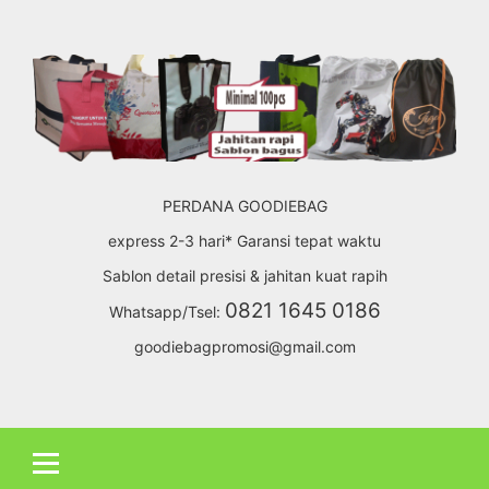
Skip
to
content
PERDANA GOODIEBAG
express 2-3 hari* Garansi tepat waktu
Sablon detail presisi & jahitan kuat rapih
0821 1645 0186
Whatsapp/Tsel:
goodiebagpromosi@gmail.com