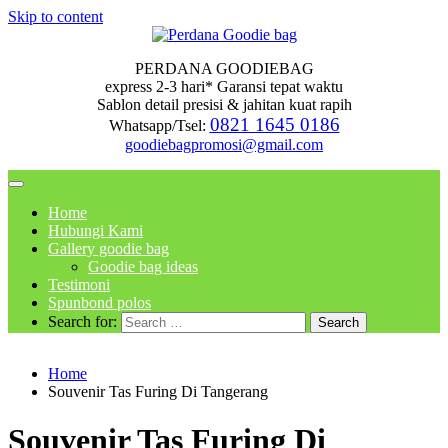
Skip to content
PERDANA GOODIEBAG
express 2-3 hari* Garansi tepat waktu
Sablon detail presisi & jahitan kuat rapih
0821 1645 0186
Whatsapp/Tsel:
goodiebagpromosi@gmail.com
Home
Hubungi Kami
Gallery goodie bag
Goodie bag ideas
Testimoni
Spunbond polos
Search for:
Home
Souvenir Tas Furing Di Tangerang
Souvenir Tas Furing Di