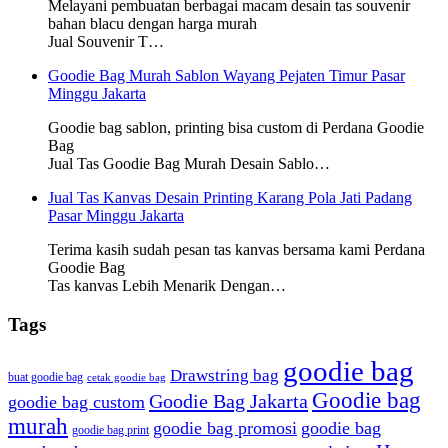
Melayani pembuatan berbagai macam desain tas souvenir
bahan blacu dengan harga murah
Jual Souvenir T…
Goodie Bag Murah Sablon Wayang Pejaten Timur Pasar
Minggu Jakarta
Goodie bag sablon, printing bisa custom di Perdana Goodie
Bag
Jual Tas Goodie Bag Murah Desain Sablo…
Jual Tas Kanvas Desain Printing Karang Pola Jati Padang
Pasar Minggu Jakarta
Terima kasih sudah pesan tas kanvas bersama kami Perdana
Goodie Bag
Tas kanvas Lebih Menarik Dengan…
Tags
goodie bag
Drawstring bag
buat goodie bag
cetak goodie bag
Goodie bag
Goodie Bag Jakarta
goodie bag custom
murah
goodie bag promosi
goodie bag
goodie bag print