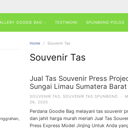
ALLERY GOODIE BAG
TESTIMONI
SPUNBOND POLOS
Home
Souvenir Tas
Souvenir Tas
Jual Tas Souvenir Press Proje
Sungai Limau Sumatera Barat
SOUVENIR TAS
,
SOUVENIR TAS SPUNBOND
·
M
26, 2020
Perdana Goodie Bag melayani tas souvenir p
dan jahit harga murah meriah Jual Tas Souven
anggrahan,
Press Express Model Jinjing Untuk Anda yang