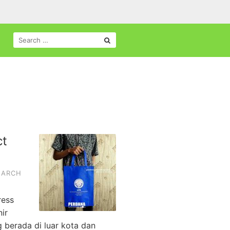
SEARCH
FOR:
ct
ARCH
ress
ir
 berada di luar kota dan