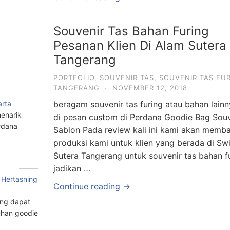
Souvenir Tas Bahan Furing
Pesanan Klien Di Alam Sutera
Tangerang
PORTFOLIO
,
SOUVENIR TAS
,
SOUVENIR TAS FUR
TANGERANG
·
NOVEMBER 12, 2018
beragam souvenir tas furing atau bahan lainn
arta
enarik
di pesan custom di Perdana Goodie Bag Souve
rdana
Sablon Pada review kali ini kami akan memba
produksi kami untuk klien yang berada di Sw
Sutera Tangerang untuk souvenir tas bahan fu
jadikan …
 Hertasning
Continue reading →
ang dapat
han goodie