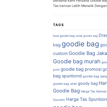
bersama kami Perdana Goodie Ba
Tas kanvas Lebih Menarik Denga
TAGS
Dra
buat goodie bag
cetak goodie bag
goodie bag
bag
goo
Goodie Bag Jaka
custom
Goodie bag murah
goo
goodie bag promosi
g
print
bag spunbond
goodie bag ulan
Ha
goody bag
goodie bag ultah
Goodie Bag
Harga Tas Kanvas
Harga Tas Spunbo
Souvenir