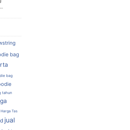
g
n…
wstring
die bag
rta
die bag
oodie
g tahun
rga
Harga Tas
jual
nd