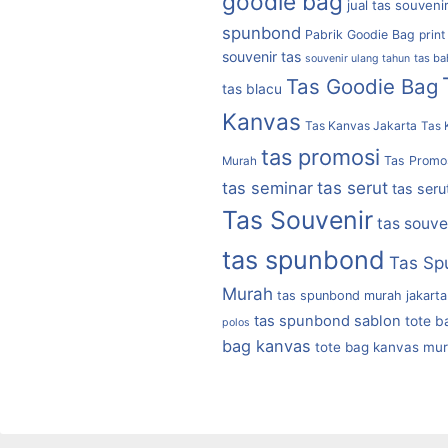
goodie bag
jual tas souveni
spunbond
Pabrik Goodie Bag
print
souvenir tas
tas b
souvenir ulang tahun
Tas Goodie Bag
tas blacu
Kanvas
Tas Kanvas Jakarta
Tas 
tas promosi
Tas Promo
Murah
tas serut
tas seminar
tas seru
Tas Souvenir
tas souve
tas spunbond
Tas Sp
Murah
tas spunbond murah jakarta
tas spunbond sablon
tote b
polos
bag kanvas
tote bag kanvas mu