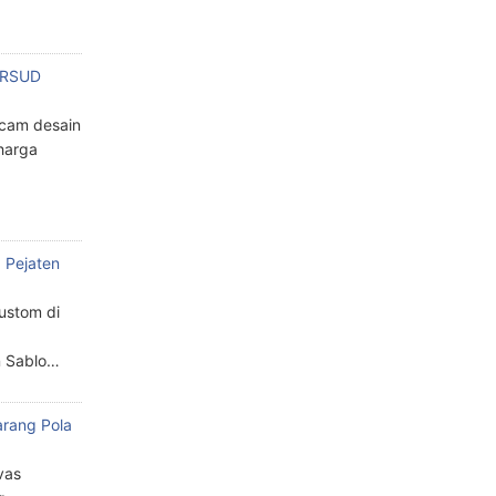
n RSUD
cam desain
harga
 Pejaten
custom di
n Sablo…
arang Pola
a
vas