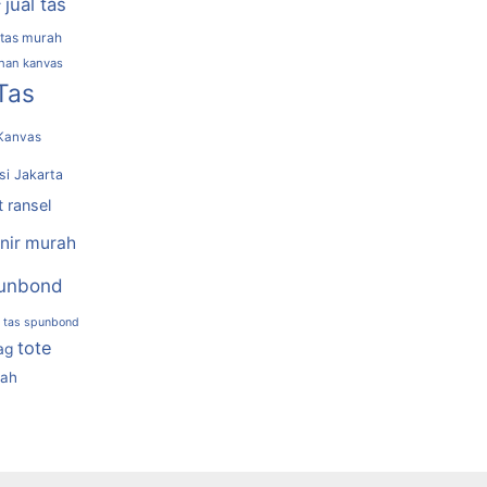
jual tas
r
 tas murah
ahan kanvas
Tas
Kanvas
si Jakarta
t ransel
nir murah
unbond
tas spunbond
tote
ag
rah