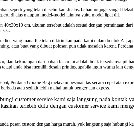
n seperti yang telah di sebutkan di atas, bahan ini juga sangat fleksi
perti di atas maupun model-model lainnya yaitu model lipat dll.
n 40x30x10 cm, ukuran tersebut adalah sesuai dengan permintaan dari k
 sisi.
n klien yang mana file telah dikirimkan pada kami dalam bentuk AI, ap
ting, atau buat yang dibuat polosan pun tidak masalah karena Perdan
 dan kekurangan dari bahan blacu ini adalah tidak tersedianya pilihan
n tetapi anda bisa memilih desain printing apabila ingin warna lain den
epat, Perdana Goodie Bag melayani pesanan tas secara cepat atau expr
berbeda atau sedikit lebih mahal untuk pengerjaan expess.
ubungi customer service kami saja langsung pada kontak y
ultasikan terlebih dulu dengan customer service kami meng
pat anda pesan custom dengan harga murah, yuk langsung saja hubungi k