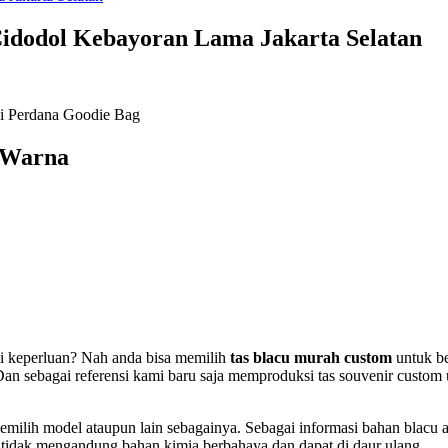
Cidodol Kebayoran Lama Jakarta Selatan
 di Perdana Goodie Bag
 Warna
ai keperluan? Nah anda bisa memilih
tas blacu murah custom
untuk be
 sebagai referensi kami baru saja memproduksi tas souvenir custom 
emilih model ataupun lain sebagainya. Sebagai informasi bahan blacu 
tidak mengandung bahan kimia berbahaya dan dapat di daur ulang.