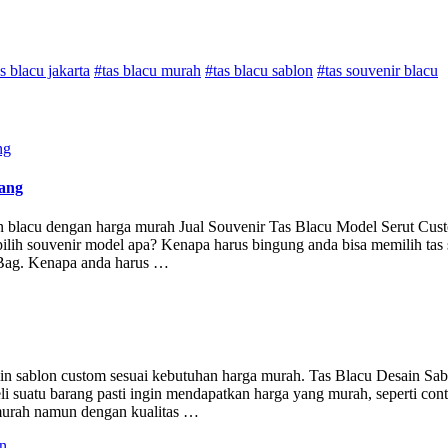
s blacu jakarta
#tas blacu murah
#tas blacu sablon
#tas souvenir blacu
rang
n blacu dengan harga murah Jual Souvenir Tas Blacu Model Serut Cus
ilih souvenir model apa? Kenapa harus bingung anda bisa memilih tas 
 Bag. Kenapa anda harus …
sain sablon custom sesuai kebutuhan harga murah. Tas Blacu Desain Sa
i suatu barang pasti ingin mendapatkan harga yang murah, seperti con
a murah namun dengan kualitas …