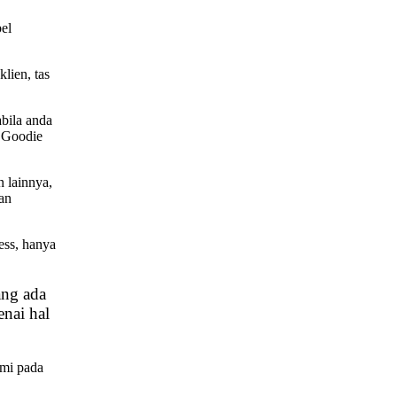
bel
lien, tas
abila anda
a Goodie
 lainnya,
gan
ess, hanya
ang ada
enai hal
ami pada