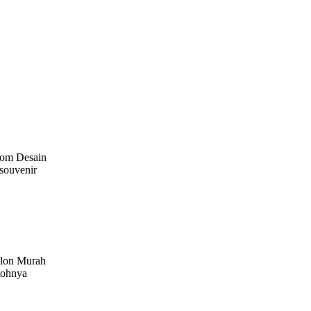
tom Desain
souvenir
blon Murah
tohnya