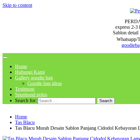
Skip to content
PERD
express 2-3 
Sablon detail 
Whatsapp/T
goodieb
Home
Hubungi Kami
Gallery goodie bag
Goodie bag ideas
Testimoni
Spunbond polos
Search for:
Home
Tas Blacu
Tas Blacu Murah Desain Sablon Panjang Cidodol Kebayoran L