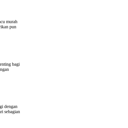
acu murah
rikan pun
enting bagi
engan
agi dengan
ri sebagian