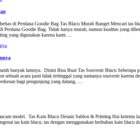
han
 bebas di Perdana Goodie Bag Tas Blacu Murah Banget Mencari tas bl
 di Perdana Goodie Bag. Tidak hanya murah, namun kualitas yang dibe
rinting yang digunakan karena kami …
annya
n masih banyak lainnya. Disini Bisa Buat Tas Souvenir Blacu Seberapa p
am sebuah acara pasti tidak tertinggal yang namanya souvenir karena d
berkesan bagi pengunjung yang datang, …
i macam model. Tas Kain Blacu Desain Sablon & Printing Hai ketemu l
ngenai tas kain blacu, tas dengan menggunakan berbahan kain blacu da