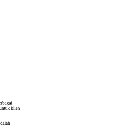
rbagai
untuk klien
adalah