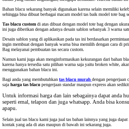
Bahan blacu sekarang banyak digunakan karena selain memiliki kelebiha
sehingga bisa dibuat berbagai macam model tas baik model tote bag se
Tas blacu custom
di atas dibuat dengan model tote bag dengan ukura
ini juga diberikan dengan adanya desain sablon sebanyak 3 warna satu
Desain sablon yang di aplikasikan pada tas ini berdasarkan permintaa
ingin membuat dengan banyak warna bisa memilih dengan cara di prin
Bag melayanai pembuatan tas secara custom.
Namun kami juga akan menginformasikan kekurangan dari bahan blacu,
karena hanya tersedia satu pilihan warna saja yaitu broken white, aka
menggunakan bahan blacu ini.
Bagi anda yang membutuhkan
tas blacu murah
dengan pengerjaan c
saja
harga tas blacu
pengerjaan standar maupun express akan sedikit 
Untuk informasi harga dan lain sebagainya dapat anda h
seperti emal, telapon dan juga whatsapp. Anda bisa kons
apapu.
Selain jual tas blacu kami juga jual tas bahan lainnya yang juga da
kontak yang ada di atas maupun di bawah ini sekarang juga.