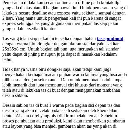
Pemesanan di lakukan secara online atau offline pada kontak tlp
yang ada di atas atau di bagian bawah ini. Untuk pemesanan yang di
lakukan secara deadline atau express yaitu sekitar 1 sampai dengan
2 hari. Yang mana untuk pengerjaan kali ini pun karena di sangat
express sehingga tas yang di gunakan merupakan tas siap pakai
yang sudah tersedia di kantor.
Tas yang telah siap pakai ini tersedia dengan bahan
tas spunbond
dengan warna biru dongker dengan ukuran standar yaitu sekitar
25x35x8 cm. Untuk bagian tali pun juga merupakan tali standar
yaitu dapat di jinjing maupun juga dapat di masukkan kedalam
bahu.
Tidak hanya warna biru dongker saja, akan tetapi kami juga
menyediakan berbagai macam pilihan warna lainnya yang bisa anda
pilih sesuai dengan selera anda. Dan untuk membuat tas ini tampak
lebih menarik dan juga mempunyai ciri khusus dari moment yang
telah atau di lakukan tas di buat dengan menggunakan tambahan
desain sablon.
Desain sablon tas di buat 1 warna pada bagian sisi depan tas dan
desain yang akan di cetak pada tas di sediakan oleh klien dalam
bentuk Ai atau corel yang bisa di kirim melalui email. Sebelum
proses pembuatan atau produksi, kami akan memberikan gambaran
atau layout yang bisa menjadi gambaran akan tas yang akan di