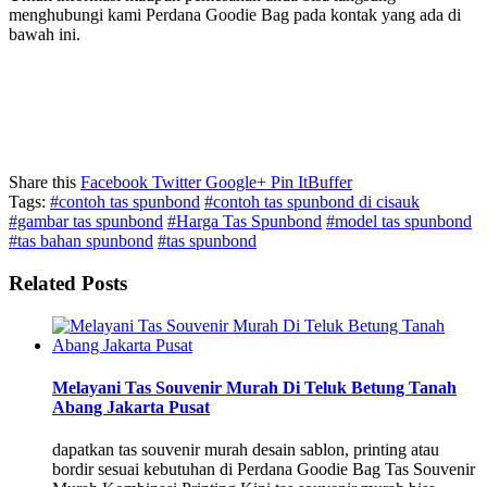
menghubungi kami Perdana Goodie Bag pada kontak yang ada di
bawah ini.
Share this
Facebook
Twitter
Google+
Pin It
Buffer
Tags:
#contoh tas spunbond
#contoh tas spunbond di cisauk
#gambar tas spunbond
#Harga Tas Spunbond
#model tas spunbond
#tas bahan spunbond
#tas spunbond
Related Posts
Melayani Tas Souvenir Murah Di Teluk Betung Tanah
Abang Jakarta Pusat
dapatkan tas souvenir murah desain sablon, printing atau
bordir sesuai kebutuhan di Perdana Goodie Bag Tas Souvenir