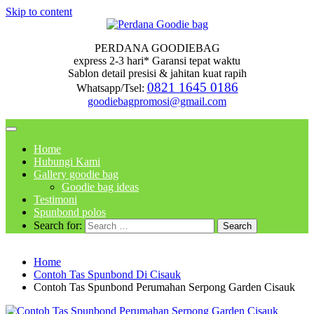
Skip to content
PERDANA GOODIEBAG
express 2-3 hari* Garansi tepat waktu
Sablon detail presisi & jahitan kuat rapih
0821 1645 0186
Whatsapp/Tsel:
goodiebagpromosi@gmail.com
Home
Hubungi Kami
Gallery goodie bag
Goodie bag ideas
Testimoni
Spunbond polos
Search for:
Home
Contoh Tas Spunbond Di Cisauk
Contoh Tas Spunbond Perumahan Serpong Garden Cisauk