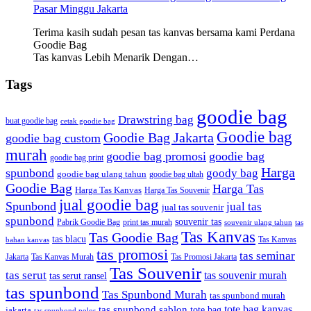
Pasar Minggu Jakarta
Terima kasih sudah pesan tas kanvas bersama kami Perdana
Goodie Bag
Tas kanvas Lebih Menarik Dengan…
Tags
goodie bag
Drawstring bag
buat goodie bag
cetak goodie bag
Goodie bag
Goodie Bag Jakarta
goodie bag custom
murah
goodie bag promosi
goodie bag
goodie bag print
Harga
spunbond
goody bag
goodie bag ulang tahun
goodie bag ultah
Goodie Bag
Harga Tas
Harga Tas Kanvas
Harga Tas Souvenir
jual goodie bag
Spunbond
jual tas
jual tas souvenir
spunbond
souvenir tas
Pabrik Goodie Bag
print tas murah
tas
souvenir ulang tahun
Tas Kanvas
Tas Goodie Bag
tas blacu
Tas Kanvas
bahan kanvas
tas promosi
tas seminar
Jakarta
Tas Promosi Jakarta
Tas Kanvas Murah
Tas Souvenir
tas serut
tas souvenir murah
tas serut ransel
tas spunbond
Tas Spunbond Murah
tas spunbond murah
tote bag kanvas
tas spunbond sablon
tote bag
jakarta
tas spunbond polos