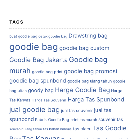
TAGS
Drawstring bag
buat goodie bag
cetak goodie bag
goodie bag
goodie bag custom
Goodie bag
Goodie Bag Jakarta
murah
goodie bag promosi
goodie bag print
goodie bag spunbond
goodie bag ulang tahun
goodie
Harga Goodie Bag
goody bag
bag ultah
Harga
Harga Tas Spunbond
Tas Kanvas
Harga Tas Souvenir
jual goodie bag
jual tas
jual tas souvenir
spunbond
souvenir tas
Pabrik Goodie Bag
print tas murah
Tas Goodie
tas blacu
tas bahan kanvas
souvenir ulang tahun
Tas Kanvas
Bag