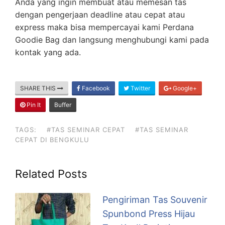
Anda yang ingin membuat atau memesan tas
dengan pengerjaan deadline atau cepat atau
express maka bisa mempercayai kami Perdana
Goodie Bag dan langsung menghubungi kami pada
kontak yang ada.
SHARE THIS
Facebook
Twitter
Google+
Pin It
Buffer
TAGS:
#TAS SEMINAR CEPAT
#TAS SEMINAR
CEPAT DI BENGKULU
Related Posts
Pengiriman Tas Souvenir
Spunbond Press Hijau