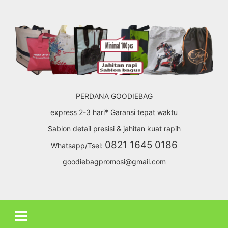
Skip
to
content
PERDANA GOODIEBAG
express 2-3 hari* Garansi tepat waktu
Sablon detail presisi & jahitan kuat rapih
0821 1645 0186
Whatsapp/Tsel:
goodiebagpromosi@gmail.com