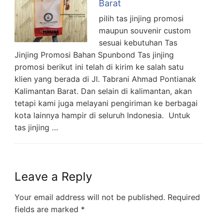
Barat
pilih tas jinjing promosi
maupun souvenir custom
sesuai kebutuhan Tas
Jinjing Promosi Bahan Spunbond Tas jinjing
promosi berikut ini telah di kirim ke salah satu
klien yang berada di Jl. Tabrani Ahmad Pontianak
Kalimantan Barat. Dan selain di kalimantan, akan
tetapi kami juga melayani pengiriman ke berbagai
kota lainnya hampir di seluruh Indonesia. Untuk
tas jinjing …
Leave a Reply
Your email address will not be published.
Required
fields are marked
*