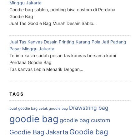
Minggu Jakarta
Goodie bag sablon, printing bisa custom di Perdana
Goodie Bag
Jual Tas Goodie Bag Murah Desain Sablo…
Jual Tas Kanvas Desain Printing Karang Pola Jati Padang
Pasar Minggu Jakarta
Terima kasih sudah pesan tas kanvas bersama kami
Perdana Goodie Bag
Tas kanvas Lebih Menarik Dengan…
TAGS
Drawstring bag
buat goodie bag
cetak goodie bag
goodie bag
goodie bag custom
Goodie bag
Goodie Bag Jakarta