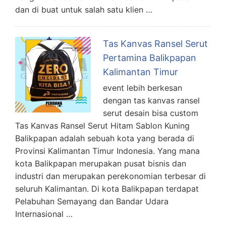
dan di buat untuk salah satu klien …
Tas Kanvas Ransel Serut
Pertamina Balikpapan
Kalimantan Timur
event lebih berkesan
dengan tas kanvas ransel
serut desain bisa custom
Tas Kanvas Ransel Serut Hitam Sablon Kuning
Balikpapan adalah sebuah kota yang berada di
Provinsi Kalimantan Timur Indonesia. Yang mana
kota Balikpapan merupakan pusat bisnis dan
industri dan merupakan perekonomian terbesar di
seluruh Kalimantan. Di kota Balikpapan terdapat
Pelabuhan Semayang dan Bandar Udara
Internasional …