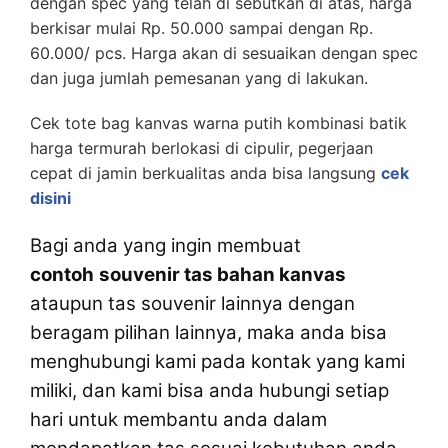
dengan spec yang telah di sebutkan di atas, harga
berkisar mulai Rp. 50.000 sampai dengan Rp.
60.000/ pcs. Harga akan di sesuaikan dengan spec
dan juga jumlah pemesanan yang di lakukan.
Cek tote bag kanvas warna putih kombinasi batik
harga termurah berlokasi di cipulir, pegerjaan
cepat di jamin berkualitas anda bisa langsung
cek
disini
Bagi anda yang ingin membuat
contoh
souvenir tas bahan kanvas
ataupun tas souvenir lainnya dengan
beragam pilihan lainnya, maka anda bisa
menghubungi kami pada kontak yang kami
miliki, dan kami bisa anda hubungi setiap
hari untuk membantu anda dalam